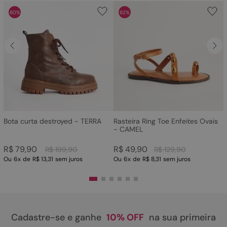
60%
62%
Bota curta destroyed - TERRA
Rasteira Ring Toe Enfeites Ovais
- CAMEL
R$
79
,
90
R$
49
,
90
R$
199
,
90
R$
129
,
90
Ou
6
x
de
R$ 13,31
sem juros
Ou
6
x
de
R$ 8,31
sem juros
Cadastre-se e ganhe
10% OFF
na sua primeira