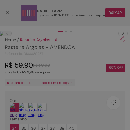
Aproveite o cupom
FIQUEON
COPIAR
BAIXE O APP
BAIXAR
E garanta
10% OFF
na
primeira compra
TERMOS MAIS BUSCADOS
Clique
para dar zoom.
1
º
papete
Rasteira Argolas - AMENDOA
2
º
rasteira
Rasteira Argolas - AMENDOA
3
º
tenis
Referência
:
0188880287
4
º
bota
R$
59
,
90
R$
119
,
90
50
% OFF
Em até
6
x
R$
9
,
98
sem juros
5
º
sandalia
Restam poucas unidades em estoque!
6
º
tamanco
7
º
bolsa
Cor
8
º
sapatilha
9
º
couro
Tamanho
10
º
scarpin
34
35
36
37
38
39
40