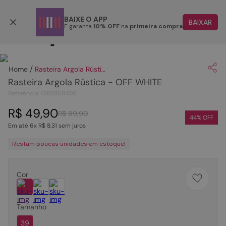
Parcele em até 6x
BAIXE O APP
BAIXAR
E garanta
10% OFF
na
primeira compra
TERMOS MAIS BUSCADOS
Clique
para dar zoom.
1
º
papete
Rasteira Argola Rústica - OFF WHITE
2
º
tenis
Rasteira Argola Rústica - OFF WHITE
3
º
bota
Referência
:
0188868406
4
º
sandalia
R$
49
,
90
R$
89
,
90
44
% OFF
Em até
6
x
R$
8
,
31
sem juros
5
º
rasteira
Restam poucas unidades em estoque!
6
º
tamanco
7
º
bolsa
Cor
8
º
sapatilha
9
º
óculos
Tamanho
10
º
couro
39