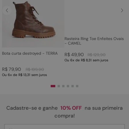
Rasteira Ring Toe Enfeites Ovais
- CAMEL
Bota curta destroyed - TERRA
R$
49
,
90
R$
129
,
90
Ou
6
x
de
R$ 8,31
sem juros
R$
79
,
90
R$
199
,
90
Ou
6
x
de
R$ 13,31
sem juros
Cadastre-se e ganhe
10% OFF
na sua primeira
compra!