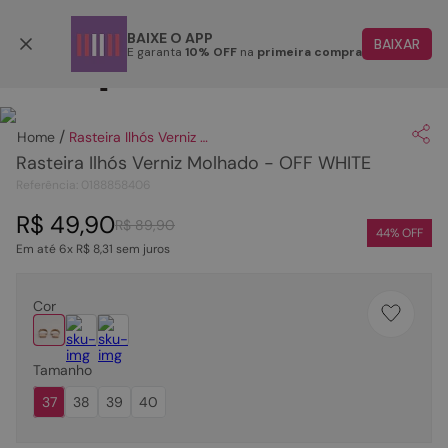
Parcele em até 6x
BAIXE O APP
BAIXAR
E garanta
10% OFF
na
primeira compra
TERMOS MAIS BUSCADOS
Clique
para dar zoom.
1
º
papete
Rasteira Ilhós Verniz Molhado - OFF WHITE
2
º
tenis
Rasteira Ilhós Verniz Molhado - OFF WHITE
3
º
bota
Referência
:
0188858406
4
º
sandalia
R$
49
,
90
R$
89
,
90
44
% OFF
Em até
6
x
R$
8
,
31
sem juros
5
º
rasteira
6
º
tamanco
Cor
7
º
bolsa
8
º
sapatilha
Tamanho
9
º
óculos
37
38
39
40
10
º
couro