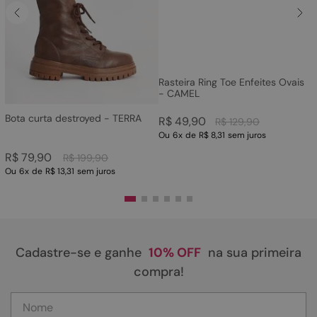
Rasteira Ring Toe Enfeites Ovais
- CAMEL
Bota curta destroyed - TERRA
R$
49
,
90
R$
129
,
90
Ou
6
x
de
R$ 8,31
sem juros
R$
79
,
90
R$
199
,
90
Ou
6
x
de
R$ 13,31
sem juros
Cadastre-se e ganhe
10% OFF
na sua primeira
compra!