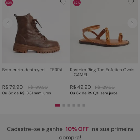
60%
62%
Bota curta destroyed - TERRA
Rasteira Ring Toe Enfeites Ovais
- CAMEL
R$
79
,
90
R$
49
,
90
R$
199
,
90
R$
129
,
90
Ou
6
x
de
R$ 13,31
sem juros
Ou
6
x
de
R$ 8,31
sem juros
Cadastre-se e ganhe
10% OFF
na sua primeira
compra!