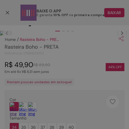
Parcele em até 6x
BAIXE O APP
BAIXAR
E garanta
10% OFF
na
primeira compra
TERMOS MAIS BUSCADOS
Clique
para dar zoom.
1
º
papete
Rasteira Boho - PRETA
2
º
rasteira
Rasteira Boho - PRETA
3
º
tenis
Referência
:
0188460002
4
º
bota
R$
49
,
90
R$
89
,
90
44
% OFF
Em até
6
x
R$
8
,
31
sem juros
5
º
sandalia
Restam poucas unidades em estoque!
6
º
tamanco
7
º
bolsa
Cor
8
º
sapatilha
9
º
couro
Tamanho
10
º
scarpin
34
35
36
37
38
39
40