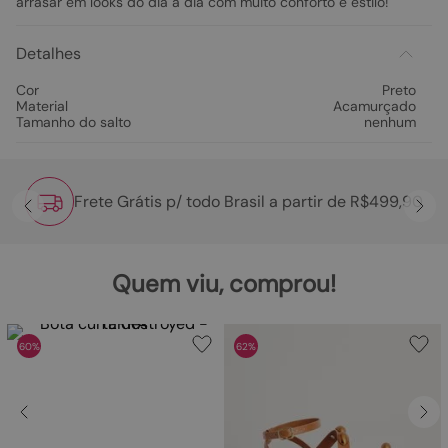
arrasar em looks do dia a dia com muito conforto e estilo!
Detalhes
Cor
Preto
Material
Acamurçado
Tamanho do salto
nenhum
Frete Grátis p/ todo Brasil a partir de R$499,90
Quem viu, comprou!
60%
62%