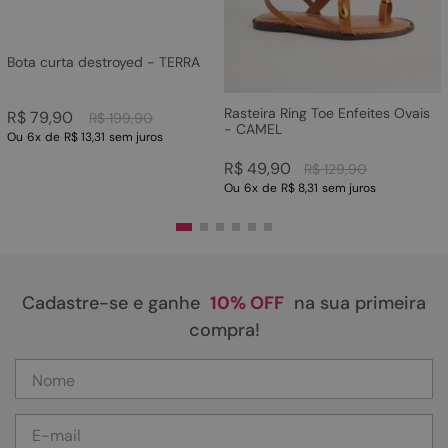
Bota curta destroyed - TERRA
Rasteira Ring Toe Enfeites Ovais
R$
79
,
90
R$
199
,
90
- CAMEL
Ou
6
x
de
R$ 13,31
sem juros
R$
49
,
90
R$
129
,
90
Ou
6
x
de
R$ 8,31
sem juros
Cadastre-se e ganhe
10% OFF
na sua primeira
compra!