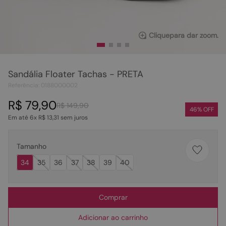
Clique
para dar zoom.
Sandália Floater Tachas - PRETA
Referência
:
0188000002
R$
79
,
90
R$
149
,
90
46
% OFF
Em até
6
x
R$
13
,
31
sem juros
Tamanho
34
35
36
37
38
39
40
Comprar
Adicionar ao carrinho