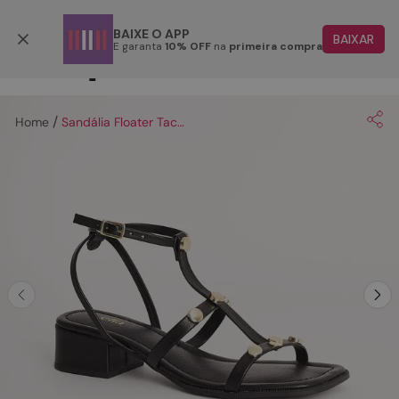
Parcele em até 6x
BAIXE O APP
BAIXAR
E garanta
10% OFF
na
primeira compra
TERMOS MAIS BUSCADOS
1
º
papete
Sandália Floater Tachas - PRETA
2
º
bota
3
º
tenis
4
º
rasteira
5
º
sandalia
6
º
tamanco
7
º
bolsa
8
º
sapatilha
9
º
óculos
10
º
couro