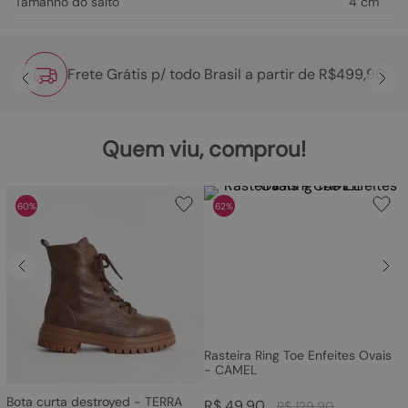
Tamanho do salto
4 cm
Frete Grátis p/ todo Brasil a partir de R$499,90
Quem viu, comprou!
60%
62%
Rasteira Ring Toe Enfeites Ovais
- CAMEL
Bota curta destroyed - TERRA
R$
49
,
90
R$
129
,
90