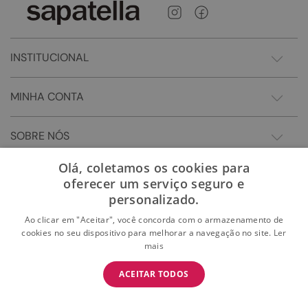
INSTITUCIONAL
MINHA CONTA
SOBRE NÓS
Olá, coletamos os cookies para
oferecer um serviço seguro e
personalizado.
Ao clicar em "Aceitar", você concorda com o armazenamento de
cookies no seu dispositivo para melhorar a navegação no site.
Ler
mais
BAIXE O APP
ACEITAR TODOS
BAIXAR
E garanta 15% OFF na primeira compra