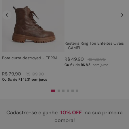
Rasteira Ring Toe Enfeites Ovais
- CAMEL
Bota curta destroyed - TERRA
R$
49
,
90
R$
129
,
90
Ou
6
x
de
R$ 8,31
sem juros
R$
79
,
90
R$
199
,
90
Ou
6
x
de
R$ 13,31
sem juros
Cadastre-se e ganhe
10% OFF
na sua primeira
compra!