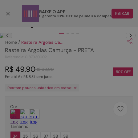
Parcele em até 6x
BAIXE O APP
BAIXAR
E garanta
10% OFF
na
primeira compra
TERMOS MAIS BUSCADOS
Clique
para dar zoom.
1
º
papete
Rasteira Argolas Camurça - PRETA
2
º
tenis
Rasteira Argolas Camurça - PRETA
3
º
bota
Referência
:
0187930002
4
º
sandalia
R$
49
,
90
R$
99
,
90
50
% OFF
Em até
6
x
R$
8
,
31
sem juros
5
º
rasteira
Restam poucas unidades em estoque!
6
º
tamanco
7
º
bolsa
Cor
8
º
sapatilha
9
º
óculos
Tamanho
10
º
couro
34
35
36
37
38
39