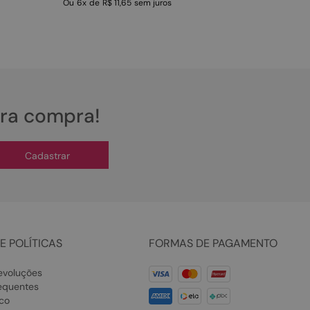
Ou
6
x
de
R$ 11,65
sem juros
ira compra!
Cadastrar
E POLÍTICAS
FORMAS DE PAGAMENTO
evoluções
equentes
co