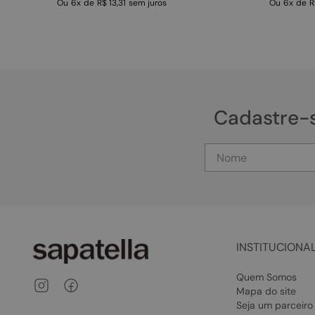
Ou
6
x
de
R$ 13,31
sem juros
Ou
6
x
de
R
Cadastre-
INSTITUCIONA
Quem Somos
Mapa do site
Seja um parceiro