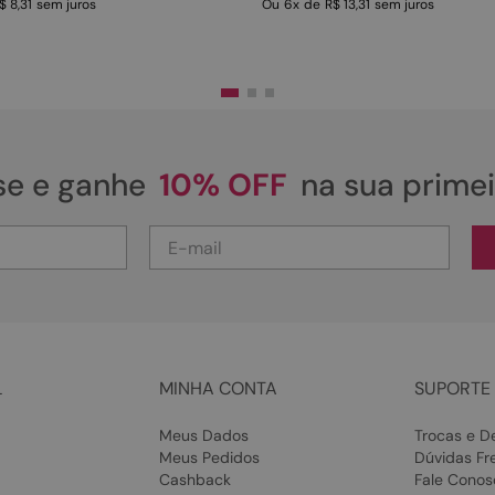
$ 8,31
sem juros
Ou
6
x
de
R$ 13,31
sem juros
se e ganhe
10% OFF
na sua prime
L
MINHA CONTA
SUPORTE 
Meus Dados
Trocas e D
Meus Pedidos
Dúvidas Fr
Cashback
Fale Conos