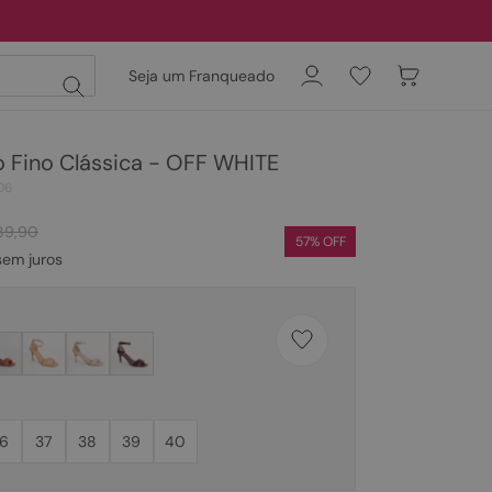
Seja um Franqueado
o Fino Clássica - OFF WHITE
06
89
,
90
57
% OFF
em juros
6
37
38
39
40