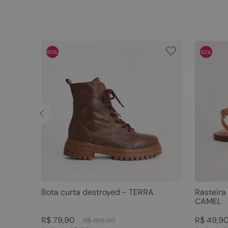
60%
62%
Bota curta destroyed - TERRA
Rasteira
CAMEL
R$
79
,
90
R$
49
,
9
R$
199
,
90