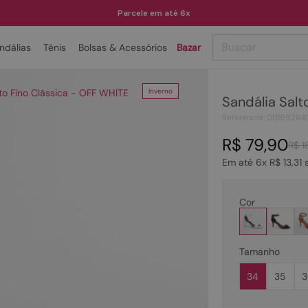
Parcele em até 6x
Buscar
ndálias
Tênis
Bolsas & Acessórios
Bazar
TERMOS MAIS BUSCADOS
lto Fino Clássica - OFF WHITE
Inverno
Sandália Salt
1
º
papete
Referência
:
01869284
2
º
tenis
R$
79
,
90
R$
1
3
º
bota
Em até
6
x
R$
13
,
31
s
4
º
rasteira
5
º
sandalia
Cor
6
º
tamanco
7
º
bolsa
Tamanho
8
º
sapatilha
34
35
3
9
º
couro