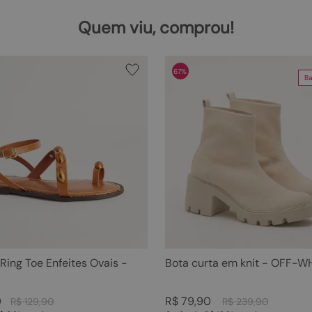
Quem viu, comprou!
67%
Ba
 Ring Toe Enfeites Ovais -
Bota curta em knit - OFF-W
0
R$
79
,
90
R$
129
,
90
R$
239
,
90