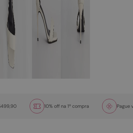
R$499,90
10% off na 1º compra
Pague v