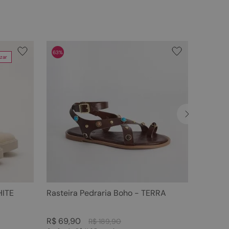
63%
zar
HITE
Rasteira Pedraria Boho - TERRA
R$
69
,
90
R$
189
,
90