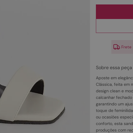
10
º
scarpin
Frete
Sobre essa peça
Aposte em elegânci
Clássica, feita em 
design clean e mode
calcanhar fechado e
garantindo um ajus
toque de feminilid
ou ocasiões especia
conforto, esta sand
produções com requ