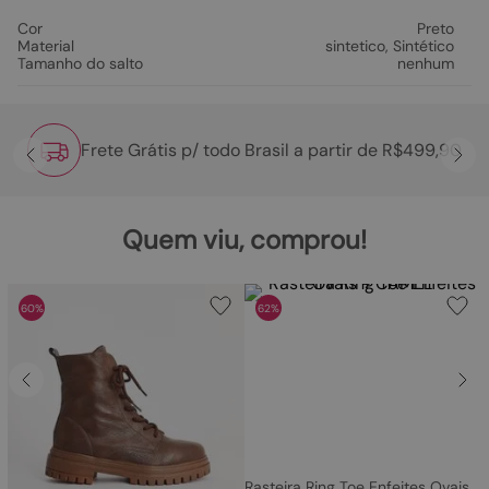
Cor
Preto
Material
sintetico
,
Sintético
Tamanho do salto
nenhum
Frete Grátis p/ todo Brasil a partir de R$499,90
Quem viu, comprou!
60%
62%
Rasteira Ring Toe Enfeites Ovais