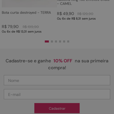
- CAMEL
Bota curta destroyed - TERRA
R$
49
,
90
R$
129
,
90
Ou
6
x
de
R$ 8,31
sem juros
R$
79
,
90
R$
199
,
90
Ou
6
x
de
R$ 13,31
sem juros
Cadastre-se e ganhe
10% OFF
na sua primeira
compra!
Cadastrar