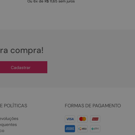
Ou
6
x
de
R$ 11,65
sem juros
ira compra!
Cadastrar
E POLÍTICAS
FORMAS DE PAGAMENTO
evoluções
equentes
co