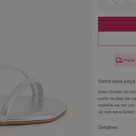
10
º
couro
Frete
Sobre essa peça
Esse chinelo no mod
curtir os dias de c
rasteira vai ser um
up nos seus looks!
Detalhes