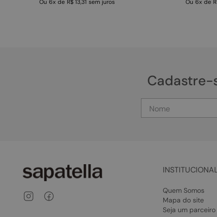
Ou
6
x
de
R$ 13,31
sem juros
Ou
6
x
de
R
Cadastre-
INSTITUCIONA
Quem Somos
Mapa do site
Seja um parceiro