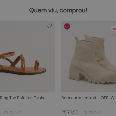
Quem viu, comprou!
67%
Ba
 Ring Toe Enfeites Ovais -
Bota curta em knit - OFF-W
0
R$
79
,
90
R$
129
,
90
R$
239
,
90