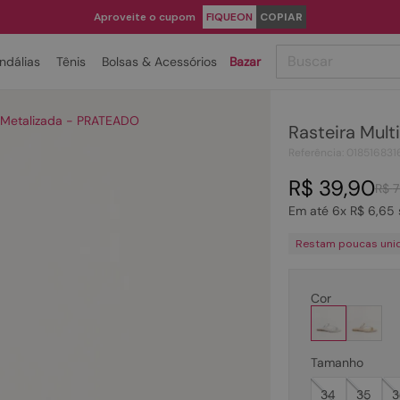
Aproveite o cupom
FIQUEON
COPIAR
Buscar
ndálias
Tênis
Bolsas & Acessórios
Bazar
TERMOS MAIS BUSCADOS
as Metalizada - PRATEADO
Rasteira Mult
1
º
papete
Referência
:
018516831
2
º
tenis
R$
39
,
90
R$
7
3
º
bota
Em até
6
x
R$
6
,
65
4
º
sandalia
Restam poucas uni
5
º
rasteira
6
º
tamanco
Cor
7
º
bolsa
8
º
sapatilha
Tamanho
9
º
óculos
34
35
3