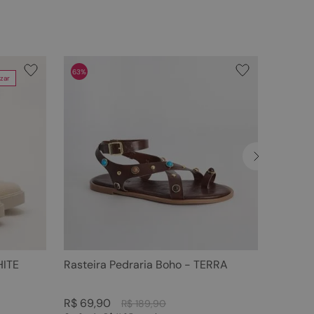
63%
zar
HITE
Rasteira Pedraria Boho - TERRA
R$
69
,
90
R$
189
,
90