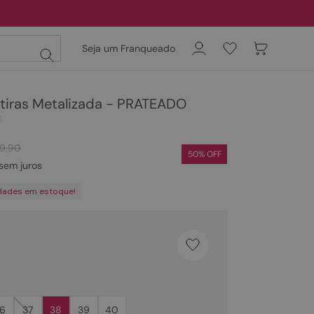
Seja um Franqueado
itiras Metalizada - PRATEADO
6
9
,
90
50
% OFF
sem juros
dades em estoque!
6
37
38
39
40