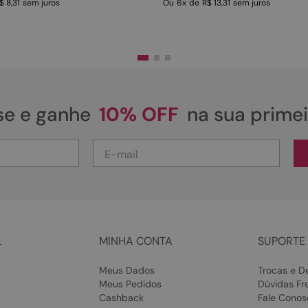
$ 8,31
sem juros
Ou
6
x
de
R$ 13,31
sem juros
se e ganhe
10% OFF
na sua prime
L
MINHA CONTA
SUPORTE 
Meus Dados
Trocas e D
Meus Pedidos
Dúvidas Fr
Cashback
Fale Conos