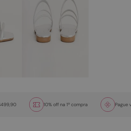
R$499,90
10% off na 1º compra
Pague v