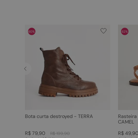
60%
62%
Bota curta destroyed - TERRA
Rasteira
CAMEL
R$
79
,
90
R$
49
,
9
R$
199
,
90