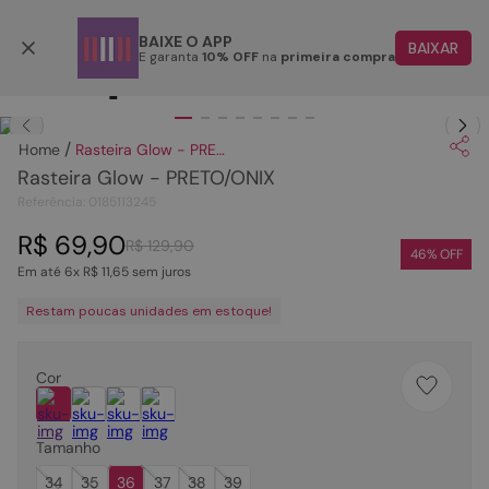
Parcele em até 6x
BAIXE O APP
BAIXAR
E garanta
10% OFF
na
primeira compra
TERMOS MAIS BUSCADOS
Clique
para dar zoom.
1
º
papete
Rasteira Glow - PRETO/ONIX
2
º
tenis
Rasteira Glow - PRETO/ONIX
3
º
bota
Referência
:
0185113245
4
º
rasteira
R$
69
,
90
R$
129
,
90
46
% OFF
Em até
6
x
R$
11
,
65
sem juros
5
º
sandalia
Restam poucas unidades em estoque!
6
º
tamanco
7
º
bolsa
Cor
8
º
sapatilha
9
º
couro
Tamanho
10
º
scarpin
34
35
36
37
38
39