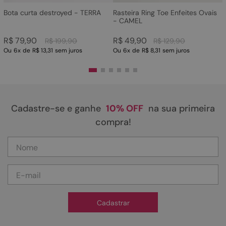
Bota curta destroyed - TERRA
Rasteira Ring Toe Enfeites Ovais
- CAMEL
R$
79
,
90
R$
49
,
90
R$
199
,
90
R$
129
,
90
Ou
6
x
de
R$ 13,31
sem juros
Ou
6
x
de
R$ 8,31
sem juros
Cadastre-se e ganhe
10% OFF
na sua primeira
compra!
Cadastrar