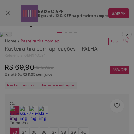
Parcele em até 6x
BAIXE O APP
BAIXAR
E garanta
10% OFF
na
primeira compra
TERMOS MAIS BUSCADOS
Clique
para dar zoom.
1
º
papete
Rasteira tira com aplicações - PALHA
Bazar
2
º
bota
Rasteira tira com aplicações - PALHA
3
º
tenis
Referência
:
0184940024
4
º
rasteira
R$
69
,
90
R$
159
,
90
56
% OFF
Em até
6
x
R$
11
,
65
sem juros
5
º
sandalia
Restam poucas unidades em estoque!
6
º
tamanco
7
º
bolsa
Cor
8
º
sapatilha
9
º
óculos
Tamanho
10
º
couro
33
34
35
36
37
38
39
40