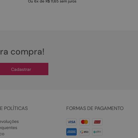
Ou
6
x
de
R$ 11,65
sem juros
ira compra!
Cadastrar
E POLÍTICAS
FORMAS DE PAGAMENTO
evoluções
equentes
co