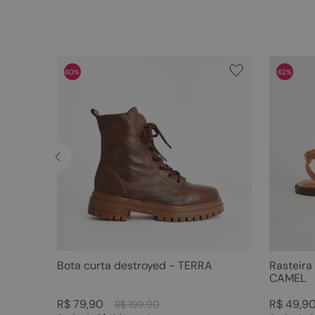
60%
62%
Bota curta destroyed - TERRA
Rasteira
CAMEL
R$
79
,
90
R$
49
,
9
R$
199
,
90