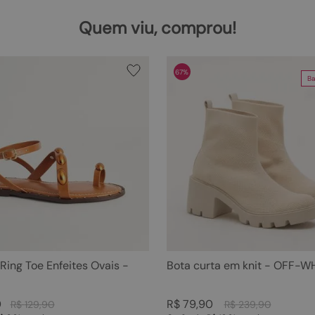
Quem viu, comprou!
67%
Ba
 Ring Toe Enfeites Ovais -
Bota curta em knit - OFF-W
0
R$
79
,
90
R$
129
,
90
R$
239
,
90