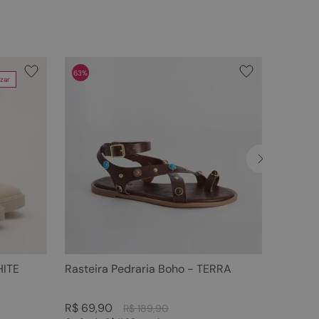
63%
zar
HITE
Rasteira Pedraria Boho - TERRA
R$
69
,
90
R$
189
,
90