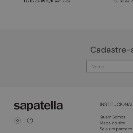
Ou
6
x
de
R$ 13,31
sem juros
Ou
6
x
de
R
Cadastre-
INSTITUCIONA
Quem Somos
Mapa do site
Seja um parceiro