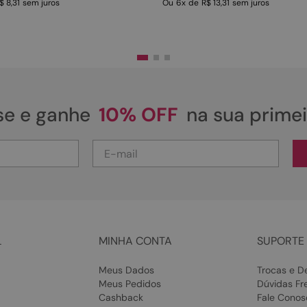
$ 8,31
sem juros
Ou
6
x
de
R$ 13,31
sem juros
se e ganhe
10% OFF
na sua prime
L
MINHA CONTA
SUPORTE 
Meus Dados
Trocas e D
Meus Pedidos
Dúvidas Fr
Cashback
Fale Conos