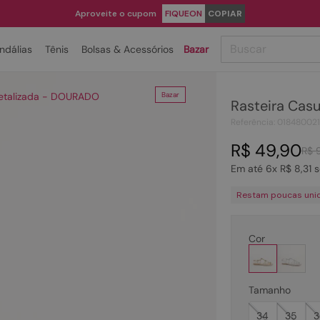
Aproveite o cupom
FIQUEON
COPIAR
Buscar
ndálias
Tênis
Bolsas & Acessórios
Bazar
TERMOS MAIS BUSCADOS
Metalizada - DOURADO
Bazar
Rasteira Cas
1
º
papete
Referência
:
01848002
2
º
bota
R$
49
,
90
R$
3
º
tenis
Em até
6
x
R$
8
,
31
s
4
º
rasteira
Restam poucas uni
5
º
sandalia
6
º
tamanco
Cor
7
º
bolsa
8
º
sapatilha
Tamanho
9
º
óculos
34
35
3