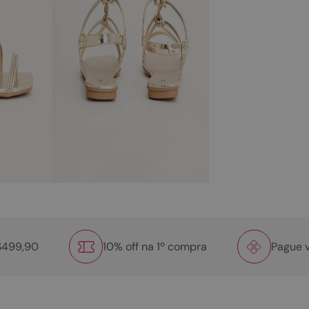
R$499,90
10% off na 1º compra
Pague v