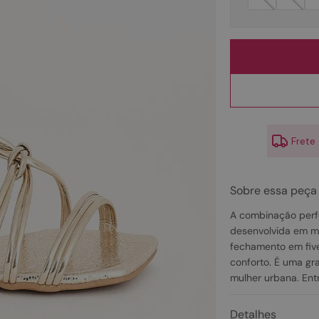
10
º
couro
Frete
Sobre essa peça
A combinação perfei
desenvolvida em met
fechamento em five
conforto. É uma gr
mulher urbana. Ent
Detalhes