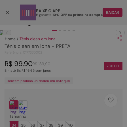
Parcele em até 6x
BAIXE O APP
BAIXAR
E garanta
10% OFF
na
primeira compra
TERMOS MAIS BUSCADOS
Clique
para dar zoom.
1
º
papete
Tênis clean em lona - PRETA
2
º
tenis
Tênis clean em lona - PRETA
3
º
bota
Referência
:
0177370002
4
º
sandalia
R$
99
,
90
R$
139
,
90
28
% OFF
Em até
6
x
R$
16
,
65
sem juros
5
º
rasteira
Restam poucas unidades em estoque!
6
º
tamanco
7
º
bolsa
Cor
8
º
sapatilha
9
º
óculos
Tamanho
10
º
couro
34
35
36
37
38
39
40