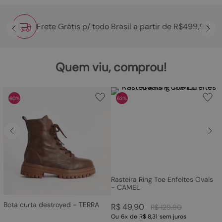
Frete Grátis p/ todo Brasil a partir de R$499,90
Quem viu, comprou!
60%
62%
Rasteira Ring Toe Enfeites Ovais
- CAMEL
Bota curta destroyed - TERRA
R$
49
,
90
R$
129
,
90
Ou
6
x
de
R$ 8,31
sem juros