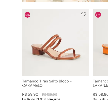
57%
57%
Tamanco Tiras Salto Bloco -
Tamanco 
CARAMELO
LARANJ
R$
59
,
90
R$
59
,
9
R$
139
,
90
Ou
6
x
de
R$ 9,98
sem juros
Ou
6
x
de
R