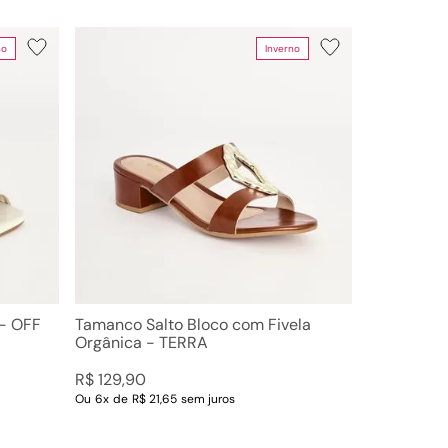
no
Inverno
Faixas de preço
R$ 59,00
–
R$ 130,00
 - OFF
Tamanco Salto Bloco com Fivela
Orgânica - TERRA
R$
129
,
90
Ou
6
x
de
R$ 21,65
sem juros