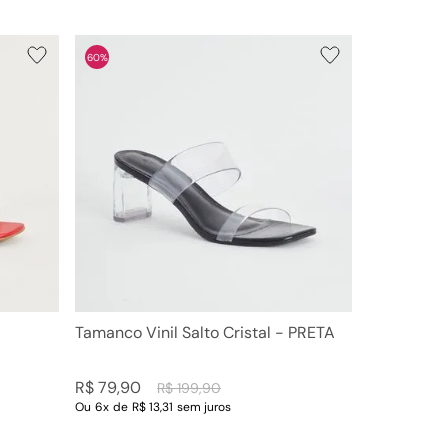
60%
Tamanco Vinil Salto Cristal - PRETA
R$
79
,
90
R$
199
,
90
Ou
6
x
de
R$ 13,31
sem juros