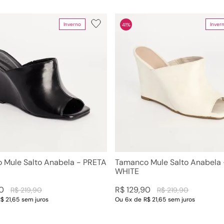
10
º
couro
Inverno
Inver
41%
Cor
Tamanho
os
PRETA
34
TERRA
35
OFF WHITE
36
CARAMELO
37
CHAMPAGNE
38
LARANJA
39
VERMELHO URUCUM
40
Dourado
Marrom
Preto
Vermelho
 Mule Salto Anabela - PRETA
Tamanco Mule Salto Anabela
WHITE
0
R$
129
,
90
R$
219
,
90
R$
219
,
90
$ 21,65
sem juros
Ou
6
x
de
R$ 21,65
sem juros