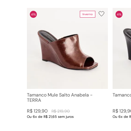
Inverno
41%
41%
Departamento
Categoria
Sandálias
Tamanc
Tamanco Mule Salto Anabela -
Tamanco
TERRA
R$
129
,
90
R$
129
,
9
R$
219
,
90
Ou
6
x
de
R$ 21,65
sem juros
Ou
6
x
de
R