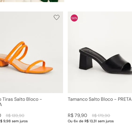
56%
Tiras Salto Bloco -
Tamanco Salto Bloco - PRETA
A
0
R$
79
,
90
R$
139
,
90
R$
179
,
90
$ 9,98
sem juros
Ou
6
x
de
R$ 13,31
sem juros