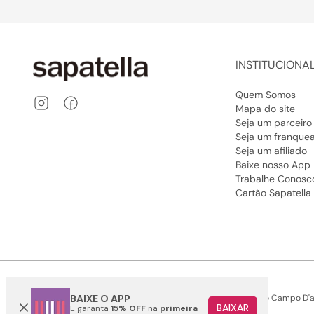
INSTITUCIONA
Quem Somos
Mapa do site
Seja um parceiro
Seja um franque
Seja um afiliado
Baixe nosso App
Trabalhe Conosc
Cartão Sapatella
Somos Sonho LTDA - Estrada do Campo D'are
BAIXE O APP
BAIXAR
E garanta
15% OFF
na
primeira