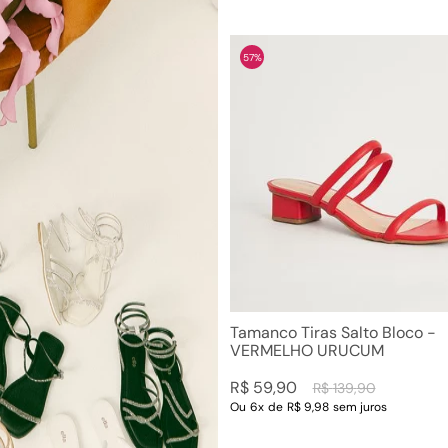
57%
Tamanco Tiras Salto Bloco -
VERMELHO URUCUM
R$
59
,
90
R$
139
,
90
Ou
6
x
de
R$ 9,98
sem juros