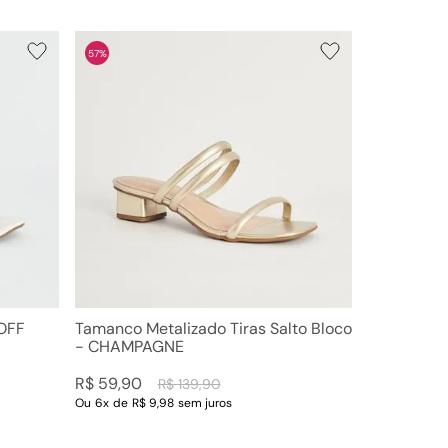
57%
 OFF
Tamanco Metalizado Tiras Salto Bloco
- CHAMPAGNE
R$
59
,
90
R$
139
,
90
Ou
6
x
de
R$ 9,98
sem juros