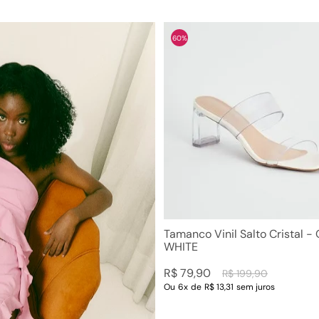
60%
Tamanco Vinil Salto Cristal -
WHITE
R$
79
,
90
R$
199
,
90
Ou
6
x
de
R$ 13,31
sem juros