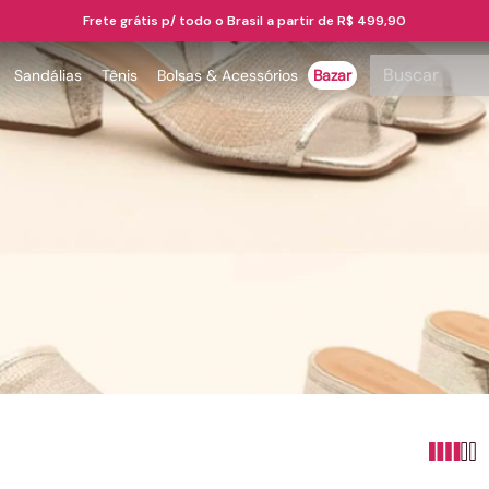
Frete grátis p/ todo o Brasil a partir de R$ 499,90
Buscar
Sandálias
Tênis
Bolsas & Acessórios
Bazar
TERMOS MAIS BUSCADOS
1
º
papete
2
º
bota
3
º
tenis
4
º
rasteira
5
º
sandalia
6
º
tamanco
7
º
bolsa
8
º
sapatilha
9
º
óculos