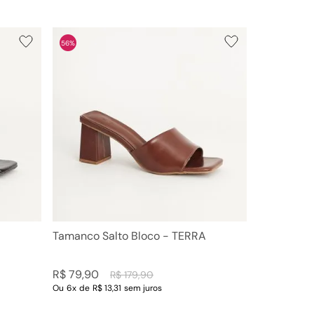
56%
Tamanco Salto Bloco - TERRA
R$
79
,
90
R$
179
,
90
Ou
6
x
de
R$ 13,31
sem juros