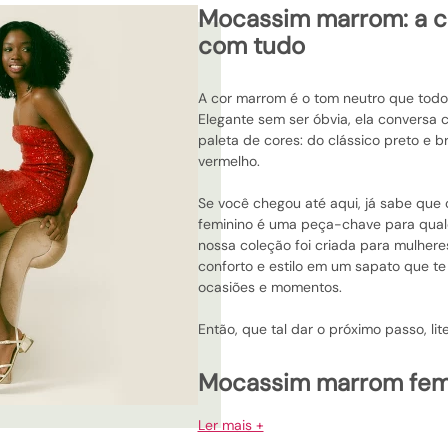
mocassim marrom: a cor que combina
com tudo
A cor marrom é o tom neutro que tod
Elegante sem ser óbvia, ela conversa
paleta de cores: do clássico preto e 
vermelho.
Se você chegou até aqui, já sabe qu
feminino é uma peça-chave para qualq
nossa coleção foi criada para mulhere
conforto e estilo em um sapato que t
ocasiões e momentos.
Então, que tal dar o próximo passo, li
mocassim marrom feminino: elegância
natural em qualquer l
Ler mais +