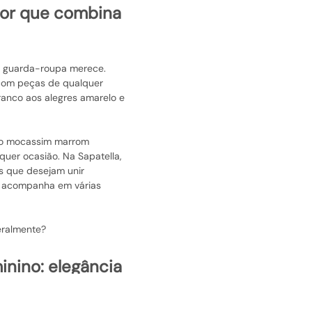
o guarda-roupa merece.
 com peças de qualquer
branco aos alegres amarelo e
e o mocassim marrom
uer ocasião. Na Sapatella,
s que desejam unir
e acompanha em várias
teralmente?
ook