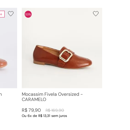
no
53%
Faixas de preço
R$ 79,00
–
R$ 230,00
m
Mocassim Fivela Oversized -
CARAMELO
R$
79
,
90
R$
169
,
90
Ou
6
x
de
R$ 13,31
sem juros