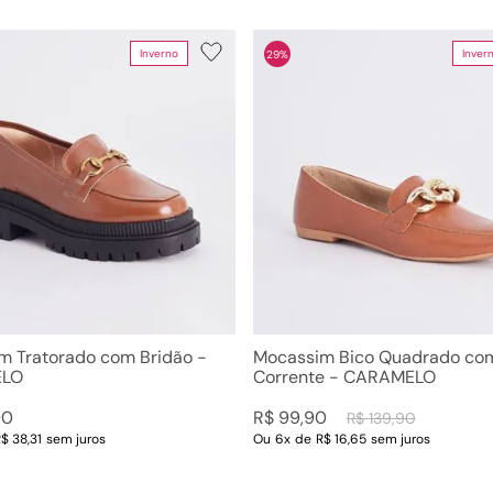
10
º
couro
Inverno
Inver
29%
Cor
Tamanho
ins
CARAMELO
34
Marrom
35
36
37
38
39
m Tratorado com Bridão -
Mocassim Bico Quadrado co
LO
Corrente - CARAMELO
90
R$
99
,
90
R$
139
,
90
$ 38,31
sem juros
Ou
6
x
de
R$ 16,65
sem juros