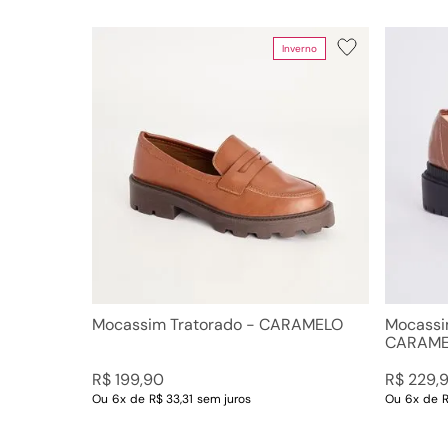
Inverno
Departamento
Categoria
Sapatos
Mocass
Mocassim Tratorado - CARAMELO
Mocassi
CARAME
R$
199
,
90
R$
229
,
Ou
6
x
de
R$ 33,31
sem juros
Ou
6
x
de
R