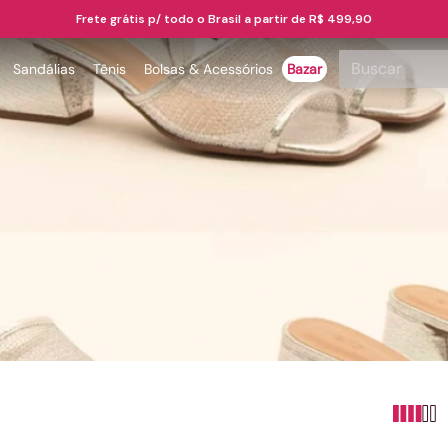
Frete grátis p/ todo o Brasil a partir de R$ 499,90
Buscar
Sandálias
Tênis
Bolsas & Acessórios
Bazar
TERMOS MAIS BUSCADOS
1
º
papete
2
º
tenis
3
º
bota
4
º
sandalia
5
º
rasteira
6
º
tamanco
7
º
bolsa
8
º
sapatilha
9
º
óculos