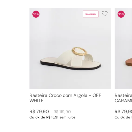
Inverno
33%
33%
Departamento
Categoria
Sandálias
Platafo
Sapatos
Mocass
Acessórios
Scarpin
Rasteir
Papete
Tamanc
Cintos
Bolsas
Rasteira Croco com Argola - OFF
Rasteir
WHITE
CARAM
R$
79
,
90
R$
79
,
9
R$
119
,
90
Ou
6
x
de
R$ 13,31
sem juros
Ou
6
x
de