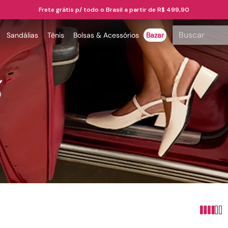
Frete grátis p/ todo o Brasil a partir de R$ 499,90
Buscar
Sandálias
Tênis
Bolsas & Acessórios
Bazar
TERMOS MAIS BUSCADOS
1
º
papete
2
º
tenis
3
º
bota
4
º
sandalia
5
º
rasteira
6
º
tamanco
7
º
bolsa
8
º
sapatilha
9
º
óculos