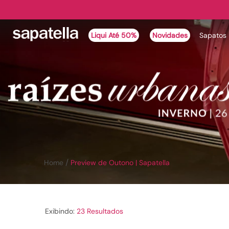
Liqui Até 50%
Novidades
Sapatos
Preview de Outono | Sapatella
23