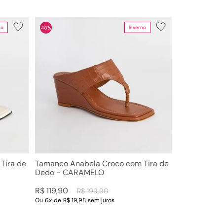
no
Inverno
40%
Tira de
Tamanco Anabela Croco com Tira de
Dedo - CARAMELO
R$
119
,
90
R$
199
,
90
Ou
6
x
de
R$ 19,98
sem juros