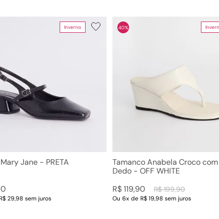
Inverno
Inver
40%
 Mary Jane - PRETA
Tamanco Anabela Croco com 
Dedo - OFF WHITE
90
R$
119
,
90
R$
199
,
90
R$ 29,98
sem juros
Ou
6
x
de
R$ 19,98
sem juros