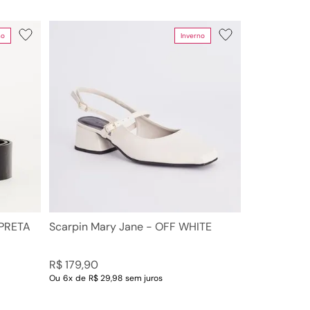
no
Inverno
 PRETA
Scarpin Mary Jane - OFF WHITE
R$
179
,
90
Ou
6
x
de
R$ 29,98
sem juros