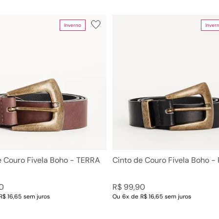
Inverno
Inver
e Couro Fivela Boho - TERRA
Cinto de Couro Fivela Boho -
0
R$
99
,
90
R$ 16,65
sem juros
Ou
6
x
de
R$ 16,65
sem juros