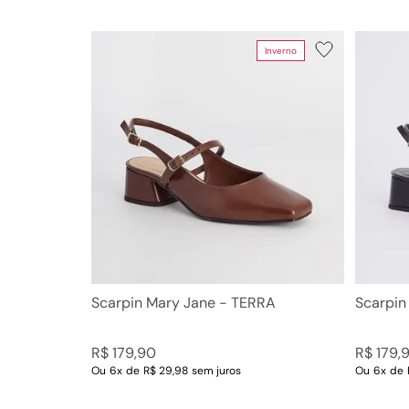
Inverno
Scarpin Mary Jane - TERRA
Scarpin
R$
179
,
90
R$
179
,
Ou
6
x
de
R$ 29,98
sem juros
Ou
6
x
de