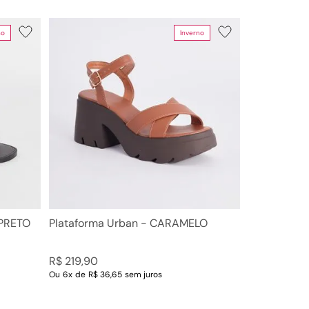
no
Inverno
Faixas de preço
R$ 79,00
–
R$ 220,00
 PRETO
Plataforma Urban - CARAMELO
R$
219
,
90
Ou
6
x
de
R$ 36,65
sem juros