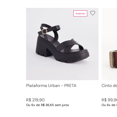
Inverno
Plataforma Urban - PRETA
Cinto d
R$
219
,
90
R$
99
,
9
Ou
6
x
de
R$ 36,65
sem juros
Ou
6
x
de