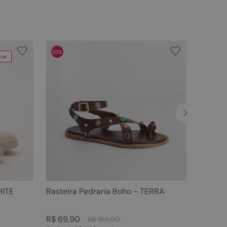
63%
zar
HITE
Rasteira Pedraria Boho - TERRA
R$
69
,
90
R$
189
,
90