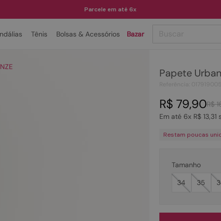
Parcele em até 6x
Buscar
ndálias
Tênis
Bolsas & Acessórios
Bazar
TERMOS MAIS BUSCADOS
ONZE
Papete Urba
1
º
papete
Referência
:
01791900
2
º
tenis
R$
79
,
90
R$
1
3
º
bota
Em até
6
x
R$
13
,
31
s
4
º
rasteira
Restam poucas uni
5
º
sandalia
6
º
tamanco
Tamanho
7
º
bolsa
34
35
3
8
º
sapatilha
9
º
couro