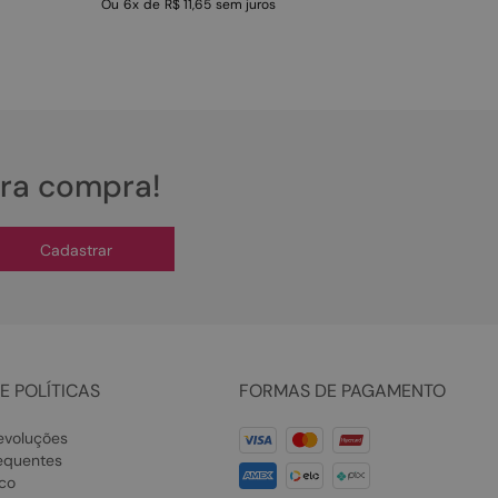
Ou
6
x
de
R$ 11,65
sem juros
ira compra!
Cadastrar
E POLÍTICAS
FORMAS DE PAGAMENTO
evoluções
equentes
co