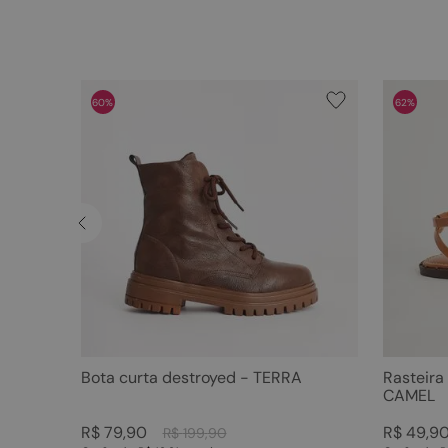
60%
62%
Bota curta destroyed - TERRA
Rasteira
CAMEL
R$
79
,
90
R$
49
,
9
R$
199
,
90