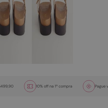
R$499,90
10% off na 1º compra
Pague v