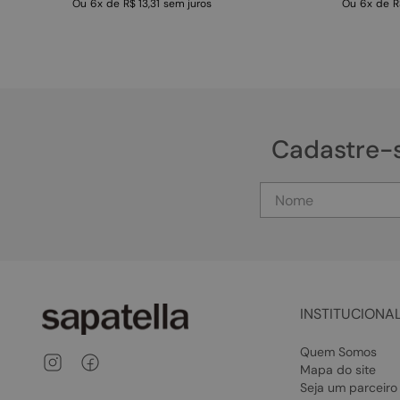
Ou
6
x
de
R$ 13,31
sem juros
Ou
6
x
de
R
Cadastre-
INSTITUCIONA
Quem Somos
Mapa do site
Seja um parceiro