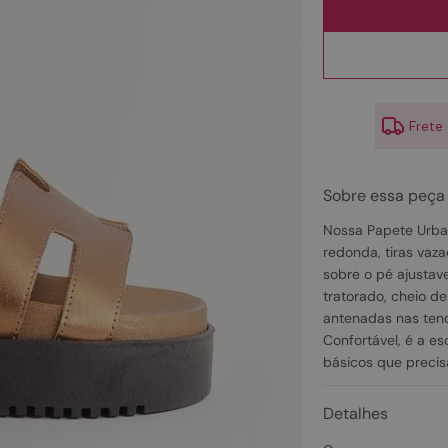
10
º
scarpin
Frete
Sobre essa peça
Nossa Papete Urban
redonda, tiras vaz
sobre o pé ajustav
tratorado, cheio de
antenadas nas ten
Confortável, é a e
básicos que precis
Detalhes