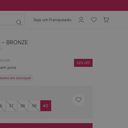
Seja um Franqueado
n - BRONZE
50
69
,
90
52
% OFF
em juros
dades em estoque!
6
37
38
39
40