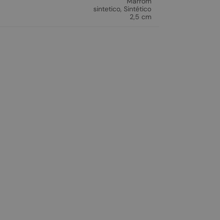
Marrom
sintetico
,
Sintético
2,5 cm