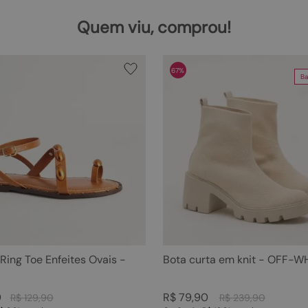
Quem viu, comprou!
67%
Ba
 Ring Toe Enfeites Ovais -
Bota curta em knit - OFF-W
0
R$
79
,
90
R$
129
,
90
R$
239
,
90