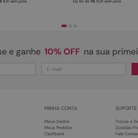
$ 8,31
sem juros
Ou
6
x
de
R$ 13,31
sem juros
se e ganhe
10% OFF
na sua prime
L
MINHA CONTA
SUPORTE 
Meus Dados
Trocas e D
Meus Pedidos
Dúvidas Fr
Cashback
Fale Conos