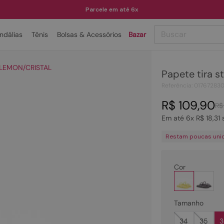
Parcele em até 6x
Buscar
ndálias
Tênis
Bolsas & Acessórios
Bazar
TERMOS MAIS BUSCADOS
- LEMON/CRISTAL
Papete tira 
1
º
papete
Referência
:
01767283
2
º
tenis
R$
109
,
90
R$
3
º
bota
Em até
6
x
R$
18
,
31
s
4
º
sandalia
Restam poucas uni
5
º
rasteira
6
º
tamanco
Cor
7
º
bolsa
8
º
sapatilha
Tamanho
9
º
óculos
34
35
3