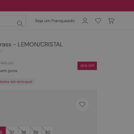
Seja um Franqueado
strass - LEMON/CRISTAL
06
149
,
90
26
% OFF
em juros
dades em estoque!
6
37
38
39
40