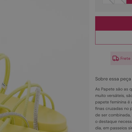
10
º
couro
Frete
Sobre essa peça
As Papete são as q
muito versáteis, s
papete feminina é 
finas cruzadas no p
de ser combinada, a
o destaque necessár
dia, em passeios s