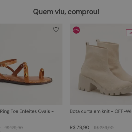
Quem viu, comprou!
67%
Ba
 Ring Toe Enfeites Ovais -
Bota curta em knit - OFF-W
0
R$
79
,
90
R$
129
,
90
R$
239
,
90