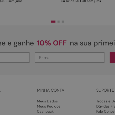
$ 8,31
sem juros
Ou
6
x
de
R$ 13,31
sem juros
se e ganhe
10% OFF
na sua prime
L
MINHA CONTA
SUPORTE 
Meus Dados
Trocas e D
Meus Pedidos
Dúvidas Fr
Cashback
Fale Conos