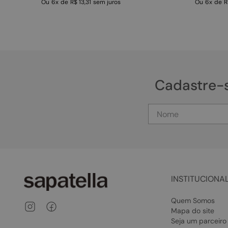
Ou
6
x
de
R$ 13,31
sem juros
Ou
6
x
de
R
Cadastre-
INSTITUCIONA
Quem Somos
Mapa do site
Seja um parceiro