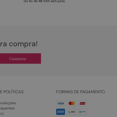
Ou
6
x
de
R$ 11,65
sem juros
ira compra!
Cadastrar
E POLÍTICAS
FORMAS DE PAGAMENTO
evoluções
equentes
co