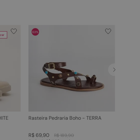
63%
zar
HITE
Rasteira Pedraria Boho - TERRA
R$
69
,
90
R$
189
,
90