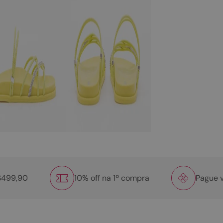
R$499,90
10% off na 1º compra
Pague v