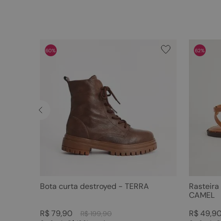
60%
62%
Bota curta destroyed - TERRA
Rasteira
CAMEL
R$
79
,
90
R$
49
,
9
R$
199
,
90