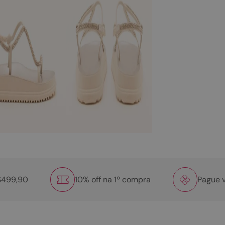
R$499,90
10% off na 1º compra
Pague v