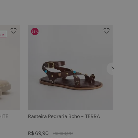
63%
zar
HITE
Rasteira Pedraria Boho - TERRA
R$
69
,
90
R$
189
,
90