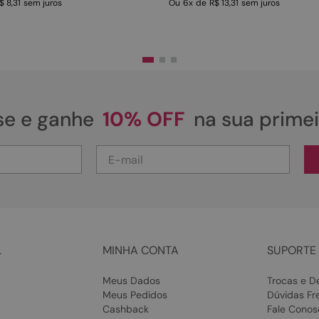
$ 8,31
sem juros
Ou
6
x
de
R$ 13,31
sem juros
se e ganhe
10% OFF
na sua prime
L
MINHA CONTA
SUPORTE 
Meus Dados
Trocas e D
Meus Pedidos
Dúvidas Fr
Cashback
Fale Conos