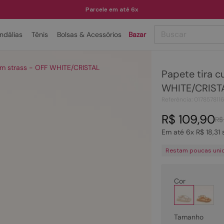
Parcele em até 6x
Buscar
ndálias
Tênis
Bolsas & Acessórios
Bazar
TERMOS MAIS BUSCADOS
om strass - OFF WHITE/CRISTAL
Papete tira c
1
º
papete
WHITE/CRIST
2
º
bota
Referência
:
017857811
3
º
tenis
R$
109
,
90
R$
4
º
rasteira
Em até
6
x
R$
18
,
31
s
5
º
sandalia
Restam poucas uni
6
º
tamanco
7
º
bolsa
Cor
8
º
sapatilha
9
º
óculos
Tamanho