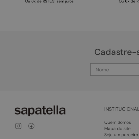
Ou
6
x
de
R$ 13,31
sem juros
Ou
6
x
de
R
Cadastre-
INSTITUCIONA
Quem Somos
Mapa do site
Seja um parceiro