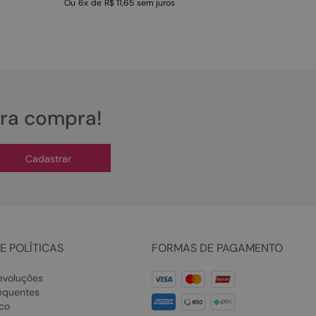
Ou
6
x
de
R$ 11,65
sem juros
ira compra!
Cadastrar
E POLÍTICAS
FORMAS DE PAGAMENTO
evoluções
equentes
co