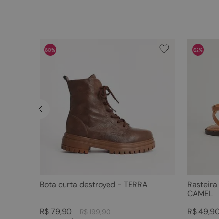
60%
62%
Bota curta destroyed - TERRA
Rasteira
CAMEL
R$
79
,
90
R$
49
,
9
R$
199
,
90