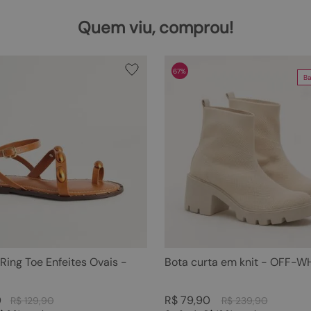
Quem viu, comprou!
67%
Ba
 Ring Toe Enfeites Ovais -
Bota curta em knit - OFF-W
0
R$
79
,
90
R$
129
,
90
R$
239
,
90