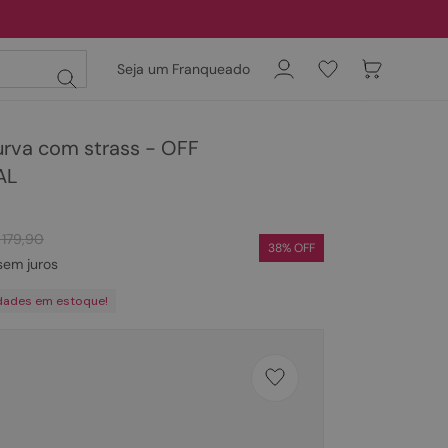
Seja um Franqueado
urva com strass - OFF
AL
6
179
,
90
38
% OFF
em juros
dades em estoque!