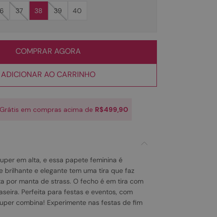
6
37
38
39
40
COMPRAR AGORA
ADICIONAR AO CARRINHO
 Grátis em compras acima de
R$499,90
uper em alta, e essa papete feminina é
 brilhante e elegante tem uma tira que faz
a por manta de strass. O fecho é em tira com
raseira. Perfeita para festas e eventos, com
uper combina! Experimente nas festas de fim