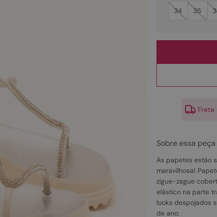
10
º
couro
34
35
3
Frete
Sobre essa peça
As papetes estão s
maravilhosa! Papete
zigue-zague cobert
elástico na parte t
looks despojados s
de ano.