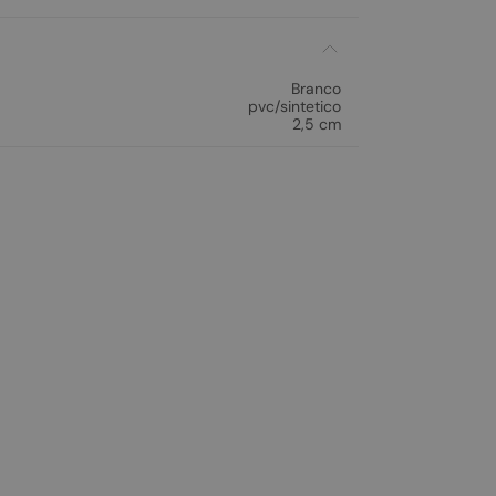
Branco
pvc/sintetico
2,5 cm