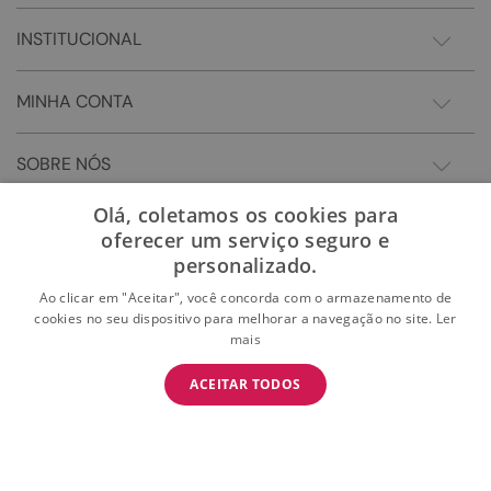
INSTITUCIONAL
MINHA CONTA
SOBRE NÓS
Olá, coletamos os cookies para
oferecer um serviço seguro e
personalizado.
Ao clicar em "Aceitar", você concorda com o armazenamento de
cookies no seu dispositivo para melhorar a navegação no site.
Ler
mais
BAIXE O APP
ACEITAR TODOS
BAIXAR
E garanta 15% OFF na primeira compra
Somos Sonho LTDA - Estrada do Campo D'areia, 182 - Pechincha - Rio de Janeiro/RJ -
CEP: 22.743-310 CNPJ:28.445.729/0081-75 | © 2024 Todos dos direitos reservados