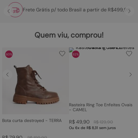
Frete Grátis p/ todo Brasil a partir de R$499,90
Quem viu, comprou!
60%
62%
Rasteira Ring Toe Enfeites Ovais
- CAMEL
Bota curta destroyed - TERRA
R$
49
,
90
R$
129
,
90
Ou
6
x
de
R$ 8,31
sem juros
R$
79
,
90
R$
199
,
90