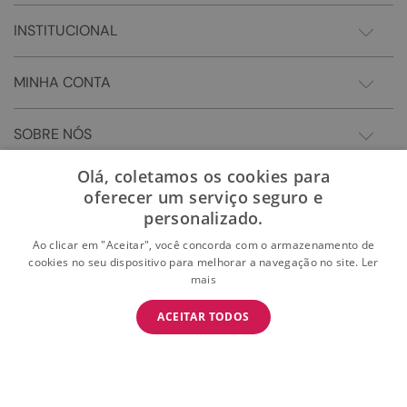
INSTITUCIONAL
MINHA CONTA
SOBRE NÓS
Olá, coletamos os cookies para
oferecer um serviço seguro e
personalizado.
Ao clicar em "Aceitar", você concorda com o armazenamento de
cookies no seu dispositivo para melhorar a navegação no site.
Ler
mais
BAIXE O APP
ACEITAR TODOS
BAIXAR
E garanta 15% OFF na primeira compra
Somos Sonho LTDA - Estrada do Campo D'areia, 182 - Pechincha - Rio de Janeiro/RJ -
CEP: 22.743-310 CNPJ:28.445.729/0081-75 | © 2024 Todos dos direitos reservados