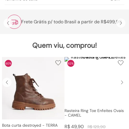
Frete Grátis p/ todo Brasil a partir de R$499,90
Quem viu, comprou!
60%
62%
Rasteira Ring Toe Enfeites Ovais
- CAMEL
Bota curta destroyed - TERRA
R$
49
,
90
R$
129
,
90