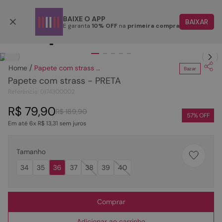
Parcele em até 6x
BAIXE O APP
BAIXAR
E garanta
10% OFF
na
primeira compra
TERMOS MAIS BUSCADOS
Clique
para dar zoom.
1
º
papete
Papete com strass - PRETA
Bazar
2
º
tenis
Papete com strass - PRETA
3
º
bota
Referência
:
0174300002
4
º
rasteira
R$
79
,
90
R$
189
,
90
57
% OFF
Em até
6
x
R$
13
,
31
sem juros
5
º
sandalia
6
º
tamanco
Tamanho
7
º
bolsa
34
35
36
37
38
39
40
8
º
sapatilha
9
º
couro
Comprar
10
º
scarpin
Adicionar ao carrinho