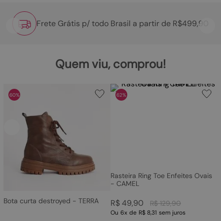
Frete Grátis p/ todo Brasil a partir de R$499,90
Quem viu, comprou!
60%
62%
Rasteira Ring Toe Enfeites Ovais
- CAMEL
Bota curta destroyed - TERRA
R$
49
,
90
R$
129
,
90
Ou
6
x
de
R$ 8,31
sem juros