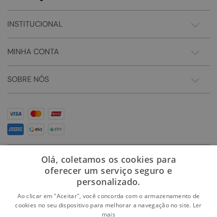
INSTITUCIONAL
MINHA CONTA
SOBRE NÓS
Olá, coletamos os cookies para
oferecer um serviço seguro e
personalizado.
Ao clicar em "Aceitar", você concorda com o armazenamento de
cookies no seu dispositivo para melhorar a navegação no site.
Ler
mais
Somos Sonho LTDA - Estrada do Campo D'areia, 182 - Pechincha - Rio de Janeiro/RJ -