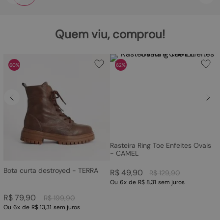
Quem viu, comprou!
60%
62%
Rasteira Ring Toe Enfeites Ovais
- CAMEL
Bota curta destroyed - TERRA
R$
49
,
90
R$
129
,
90
Ou
6
x
de
R$ 8,31
sem juros
R$
79
,
90
R$
199
,
90
Ou
6
x
de
R$ 13,31
sem juros