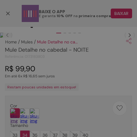
Parcele em até 6x
BAIXE O APP
BAIXAR
E garanta
10% OFF
na
primeira compra
TERMOS MAIS BUSCADOS
Clique
para dar zoom.
1
º
papete
Mules
Mule Detalhe no cabedal - NOITE
2
º
tenis
Mule Detalhe no cabedal - NOITE
3
º
bota
Referência
:
0173183803
4
º
sandalia
R$
99
,
90
Em até
6
x
R$
16
,
65
sem juros
5
º
rasteira
Restam poucas unidades em estoque!
6
º
tamanco
7
º
bolsa
Cor
8
º
sapatilha
9
º
óculos
Tamanho
10
º
couro
33
34
35
36
37
38
39
40