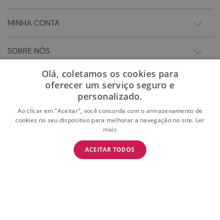
MINHA CONTA
SOBRE NÓS
Olá, coletamos os cookies para
oferecer um serviço seguro e
personalizado.
Ao clicar em "Aceitar", você concorda com o armazenamento de
cookies no seu dispositivo para melhorar a navegação no site.
Ler
mais
BAIXE O APP
ACEITAR TODOS
BAIXAR
E garanta 15% OFF na primeira compra
Somos Sonho LTDA - Estrada do Campo D'areia, 182 - Pechincha - Rio de Janeiro/RJ -
CEP: 22.743-310 CNPJ:28.445.729/0081-75 | © 2024 Todos dos direitos reservados