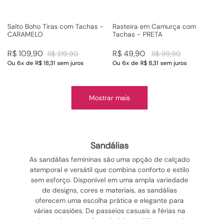
Salto Boho Tiras com Tachas -
Rasteira em Camurça com
CARAMELO
Tachas - PRETA
R$
109
,
90
R$
49
,
90
R$
219
,
90
R$
99
,
90
Ou
6
x
de
R$ 18,31
sem juros
Ou
6
x
de
R$ 8,31
sem juros
Mostrar mais
sandálias
As sandálias femininas são uma opção de calçado
atemporal e versátil que combina conforto e estilo
sem esforço. Disponível em uma ampla variedade
de designs, cores e materiais, as sandálias
oferecem uma escolha prática e elegante para
várias ocasiões. De passeios casuais a férias na