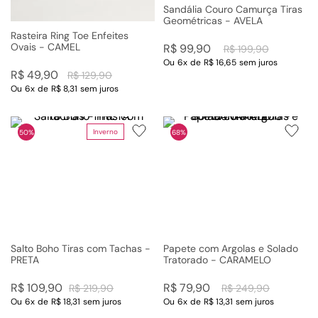
Sandália Couro Camurça Tiras
Geométricas - AVELA
Rasteira Ring Toe Enfeites
Ovais - CAMEL
R$
99
,
90
R$
199
,
90
Ou
6
x
de
R$ 16,65
sem juros
R$
49
,
90
R$
129
,
90
Ou
6
x
de
R$ 8,31
sem juros
Inverno
50%
68%
Salto Boho Tiras com Tachas -
Papete com Argolas e Solado
PRETA
Tratorado - CARAMELO
R$
109
,
90
R$
79
,
90
R$
219
,
90
R$
249
,
90
Ou
6
x
de
R$ 18,31
sem juros
Ou
6
x
de
R$ 13,31
sem juros