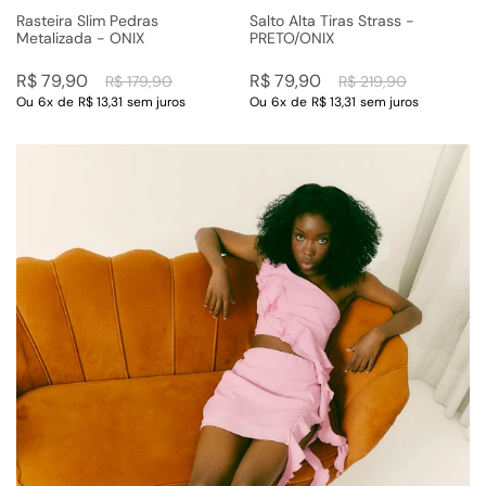
Rasteira Slim Pedras
Salto Alta Tiras Strass -
Metalizada - ONIX
PRETO/ONIX
R$
79
,
90
R$
79
,
90
R$
179
,
90
R$
219
,
90
Ou
6
x
de
R$ 13,31
sem juros
Ou
6
x
de
R$ 13,31
sem juros