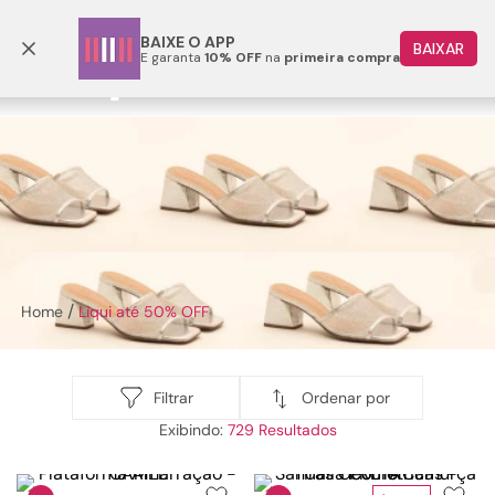
Frete grátis p/ todo o Brasil a partir de R$ 499,90
BAIXE O APP
BAIXAR
E garanta
10% OFF
na
primeira compra
TERMOS MAIS BUSCADOS
1
º
papete
2
º
rasteira
3
º
tenis
4
º
bota
5
º
sandalia
Liqui até 50% OFF
6
º
tamanco
7
º
bolsa
8
º
sapatilha
Ordenar por
Filtrar
729
9
º
couro
10
º
scarpin