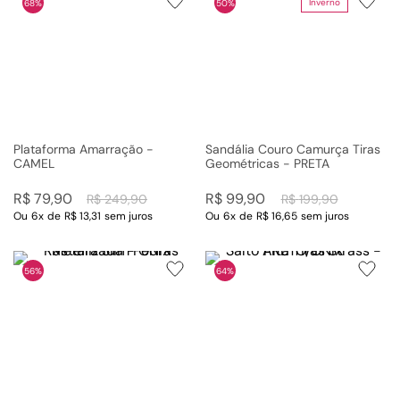
Inverno
68%
50%
Plataforma Amarração -
Sandália Couro Camurça Tiras
CAMEL
Geométricas - PRETA
R$
79
,
90
R$
99
,
90
R$
249
,
90
R$
199
,
90
Ou
6
x
de
R$ 13,31
sem juros
Ou
6
x
de
R$ 16,65
sem juros
56%
64%