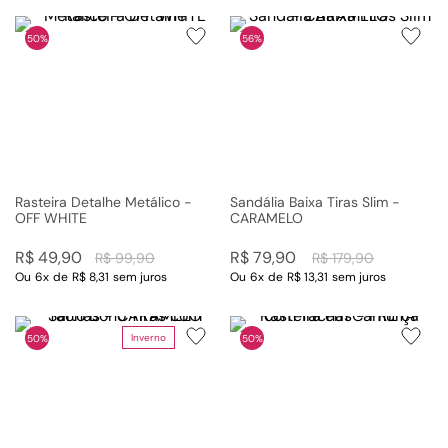
50%
56%
Rasteira Detalhe Metálico -
Sandália Baixa Tiras Slim -
OFF WHITE
CARAMELO
R$
49
,
90
R$
79
,
90
R$
99
,
90
R$
179
,
90
Ou
6
x
de
R$ 8,31
sem juros
Ou
6
x
de
R$ 13,31
sem juros
Inverno
50%
50%