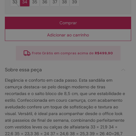
33
34
35
36
37
38
39
Comprar
Adicionar ao carrinho
Frete Grátis em compras acima de
R$499,90
Sobre essa peça
Elegância e conforto em cada passo. Esta sandália em
camurça destaca-se pelo design moderno de tiras
recortadas e o salto bloco de 8,5 cm, que une estabilidade e
estilo. Confeccionada em couro camurça, com acabamento
aveludado confere um toque de sofisticação e textura ao
visual. Versátil, é ideal para acompanhar desde o office look
até passeios de final de semana, combinando perfeitamente
com vestidos leves ou calças de alfaiataria 33 = 21,9 34 =
22,6 35 = 23,3 36 = 24 37 = 24,6 38 = 25,3 39 = 26 40=26,7