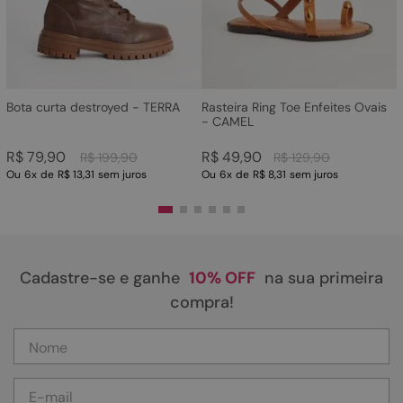
Bota curta destroyed - TERRA
Rasteira Ring Toe Enfeites Ovais
- CAMEL
R$
79
,
90
R$
49
,
90
R$
199
,
90
R$
129
,
90
Ou
6
x
de
R$ 13,31
sem juros
Ou
6
x
de
R$ 8,31
sem juros
Cadastre-se e ganhe
10% OFF
na sua primeira
compra!