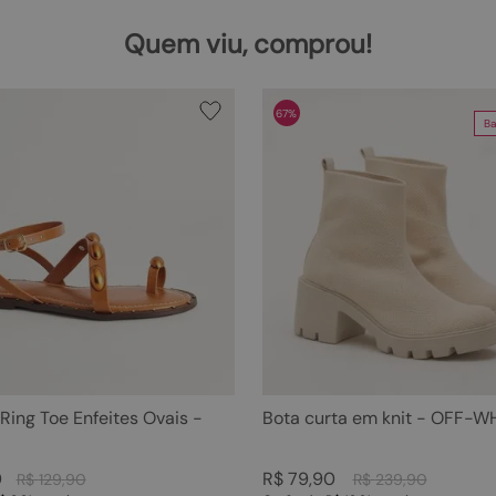
Quem viu, comprou!
67%
Ba
 Ring Toe Enfeites Ovais -
Bota curta em knit - OFF-W
0
R$
79
,
90
R$
129
,
90
R$
239
,
90