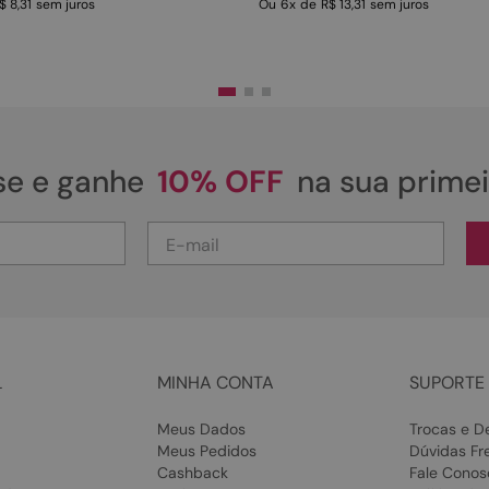
$ 8,31
sem juros
Ou
6
x
de
R$ 13,31
sem juros
se e ganhe
10% OFF
na sua prime
L
MINHA CONTA
SUPORTE 
Meus Dados
Trocas e D
Meus Pedidos
Dúvidas Fr
Cashback
Fale Conos