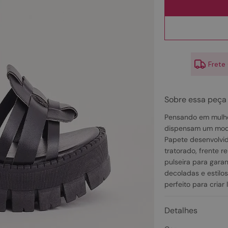
10
º
scarpin
Frete
Sobre essa peça
Pensando em mulhe
dispensam um mode
Papete desenvolvid
tratorado, frente 
pulseira para gara
decoladas e estilos
perfeito para criar 
Detalhes