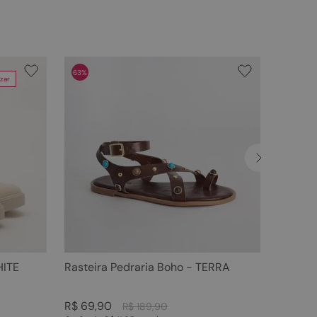
63%
zar
HITE
Rasteira Pedraria Boho - TERRA
R$
69
,
90
R$
189
,
90