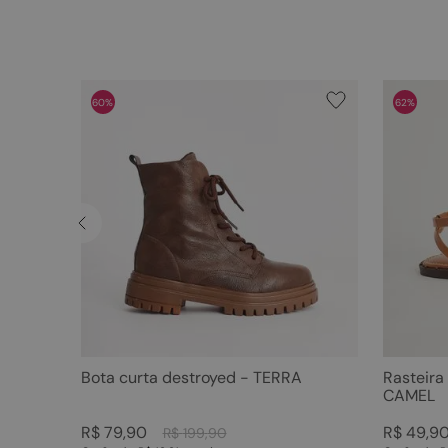
60%
62%
Bota curta destroyed - TERRA
Rasteira
CAMEL
R$
79
,
90
R$
49
,
9
R$
199
,
90