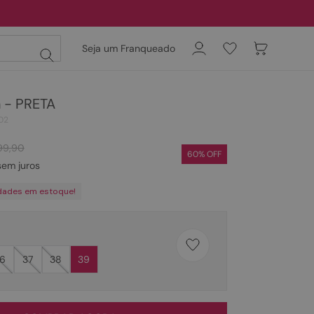
Seja um Franqueado
 - PRETA
02
99
,
90
60
% OFF
em juros
dades em estoque!
6
37
38
39