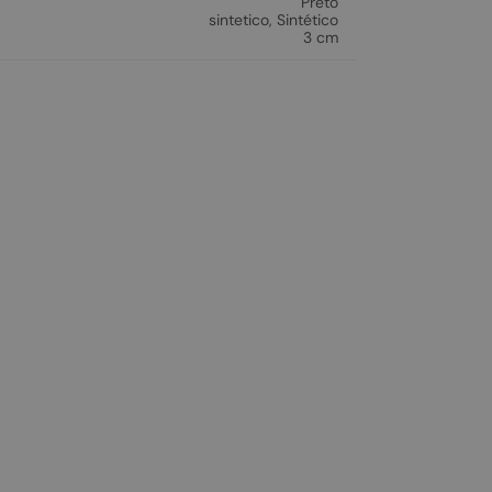
Preto
sintetico
,
Sintético
3 cm