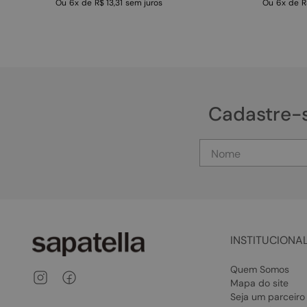
Ou
6
x
de
R$ 13,31
sem juros
Ou
6
x
de
R
Cadastre-
INSTITUCIONA
Quem Somos
Mapa do site
Seja um parceiro