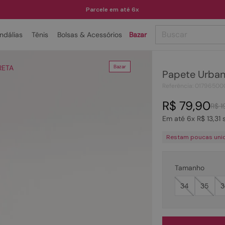
Parcele em até 6x
Buscar
ndálias
Tênis
Bolsas & Acessórios
Bazar
TERMOS MAIS BUSCADOS
RETA
Bazar
Papete Urban
1
º
papete
Referência
:
01796500
2
º
tenis
R$
79
,
90
R$
1
3
º
bota
Em até
6
x
R$
13
,
31
s
4
º
rasteira
Restam poucas uni
5
º
sandalia
6
º
tamanco
Tamanho
7
º
bolsa
34
35
3
8
º
sapatilha
9
º
couro