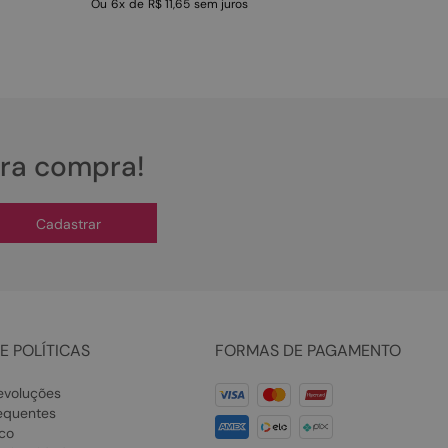
Ou
6
x
de
R$ 11,65
sem juros
ira compra!
Cadastrar
E POLÍTICAS
FORMAS DE PAGAMENTO
evoluções
equentes
co