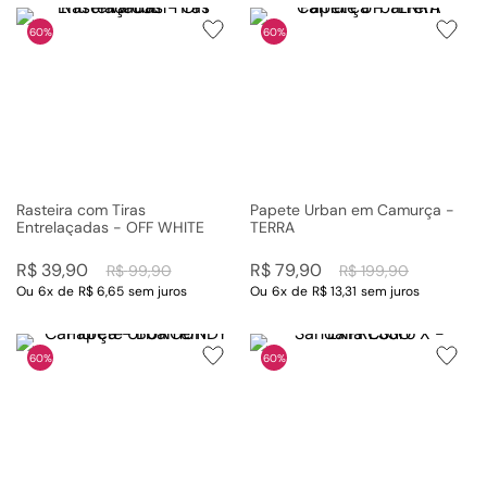
60%
60%
Rasteira com Tiras
Papete Urban em Camurça -
Entrelaçadas - OFF WHITE
TERRA
R$
39
,
90
R$
79
,
90
R$
99
,
90
R$
199
,
90
Ou
6
x
de
R$ 6,65
sem juros
Ou
6
x
de
R$ 13,31
sem juros
60%
60%