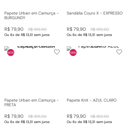
Papete Urban em Camurça -
Sandália Couro X - EXPRESSO
BURGUNDY
R$
79
,
90
R$
79
,
90
R$
199
,
90
R$
199
,
90
Ou
6
x
de
R$ 13,31
sem juros
Ou
6
x
de
R$ 13,31
sem juros
60%
58%
Papete Urban em Camurça -
Papete Knit - AZUL CLARO
PRETA
R$
79
,
90
R$
79
,
90
R$
199
,
90
R$
189
,
90
Ou
6
x
de
R$ 13,31
sem juros
Ou
6
x
de
R$ 13,31
sem juros