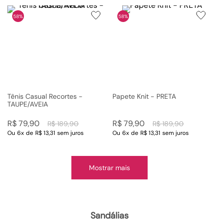
58%
58%
Tênis Casual Recortes -
Papete Knit - PRETA
TAUPE/AVEIA
R$
79
,
90
R$
79
,
90
R$
189
,
90
R$
189
,
90
Ou
6
x
de
R$ 13,31
sem juros
Ou
6
x
de
R$ 13,31
sem juros
Mostrar mais
sandálias