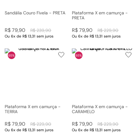
Sandália Couro Fivela - PRETA
Plataforma X em camurça -
PRETA
R$
79
,
90
R$
79
,
90
R$
239
,
90
R$
229
,
90
Ou
6
x
de
R$ 13,31
sem juros
Ou
6
x
de
R$ 13,31
sem juros
65%
65%
Plataforma X em camurça -
Plataforma X em camurça -
TERRA
CARAMELO
R$
79
,
90
R$
79
,
90
R$
229
,
90
R$
229
,
90
Ou
6
x
de
R$ 13,31
sem juros
Ou
6
x
de
R$ 13,31
sem juros