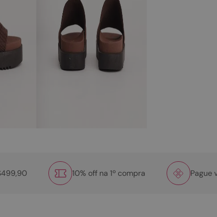
R$499,90
10% off na 1º compra
Pague v