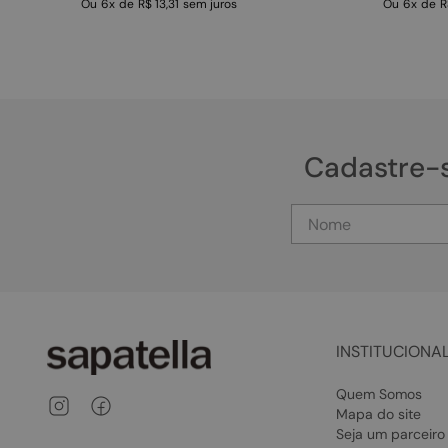
Ou
6
x
de
R$ 13,31
sem juros
Ou
6
x
de
R
Cadastre-
INSTITUCIONA
Quem Somos
Mapa do site
Seja um parceiro