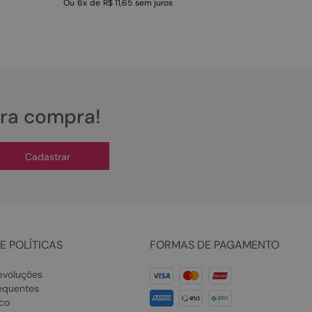
Ou
6
x
de
R$ 11,65
sem juros
ira compra!
Cadastrar
E POLÍTICAS
FORMAS DE PAGAMENTO
evoluções
equentes
co