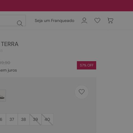
Seja um Franqueado
- TERRA
35
89
,
90
57
% OFF
em juros
6
37
38
39
40