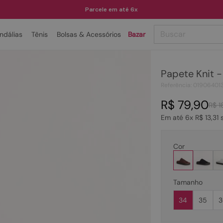
Parcele em até 6x
Buscar
ndálias
Tênis
Bolsas & Acessórios
Bazar
TERMOS MAIS BUSCADOS
Papete Knit 
1
º
papete
Referência
:
01906401
2
º
rasteira
R$
79
,
90
R$
1
3
º
tenis
Em até
6
x
R$
13
,
31
s
4
º
bota
5
º
sandalia
Cor
6
º
tamanco
7
º
bolsa
Tamanho
8
º
sapatilha
34
35
3
9
º
couro