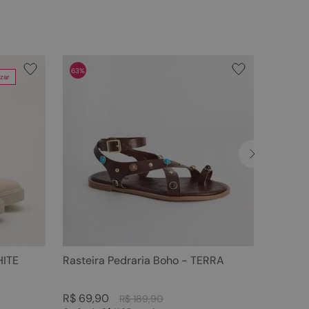
63%
zar
HITE
Rasteira Pedraria Boho - TERRA
R$
69
,
90
R$
189
,
90