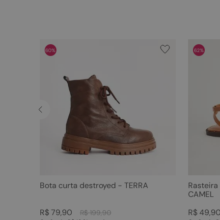
60%
62%
Bota curta destroyed - TERRA
Rasteira
CAMEL
R$
79
,
90
R$
49
,
9
R$
199
,
90