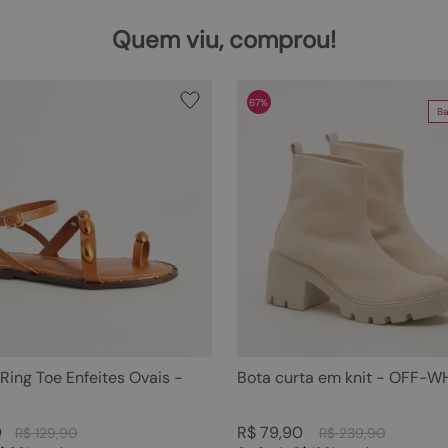
Quem viu, comprou!
67%
Ba
 Ring Toe Enfeites Ovais -
Bota curta em knit - OFF-W
0
R$
79
,
90
R$
129
,
90
R$
239
,
90