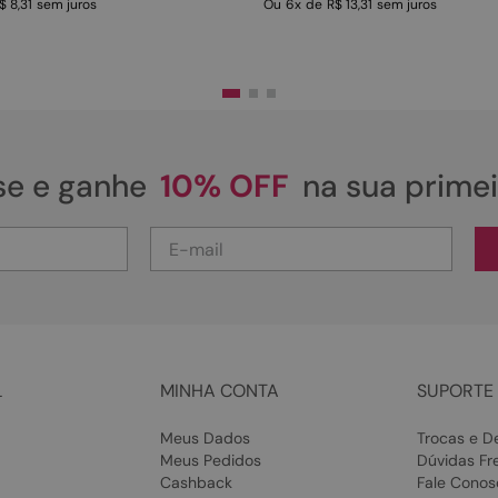
$ 8,31
sem juros
Ou
6
x
de
R$ 13,31
sem juros
se e ganhe
10% OFF
na sua prime
L
MINHA CONTA
SUPORTE 
Meus Dados
Trocas e D
Meus Pedidos
Dúvidas Fr
Cashback
Fale Conos