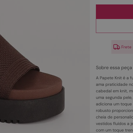
10
º
scarpin
Frete
Sobre essa peça
A Papete Knit é a f
ama praticidade no
cabedal em knit, m
uma segunda pele, g
adiciona um toque 
robusto proporciona
cheia de personal
vestidos fluídos a
com um toque tren