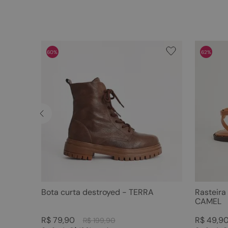
60%
62%
Bota curta destroyed - TERRA
Rasteira
CAMEL
R$
79
,
90
R$
49
,
9
R$
199
,
90