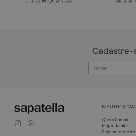
Ou
6
x
de
R$ 13,31
sem juros
Ou
6
x
de
R
Cadastre-
INSTITUCIONA
Quem Somos
Mapa do site
Seja um parceiro