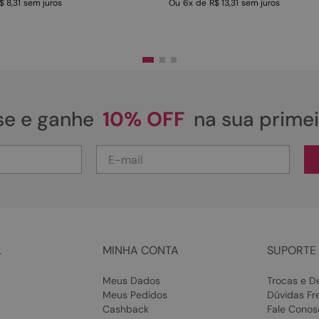
$ 8,31
sem juros
Ou
6
x
de
R$ 13,31
sem juros
se e ganhe
10% OFF
na sua prime
L
MINHA CONTA
SUPORTE 
Meus Dados
Trocas e D
Meus Pedidos
Dúvidas Fr
Cashback
Fale Conos