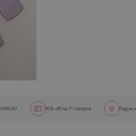
R$499,90
10% off na 1º compra
Pague v