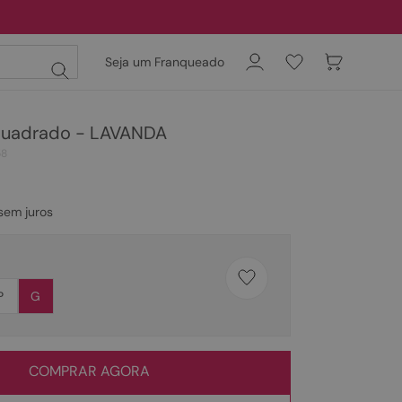
Seja um Franqueado
quadrado - LAVANDA
58
sem juros
P
G
COMPRAR AGORA