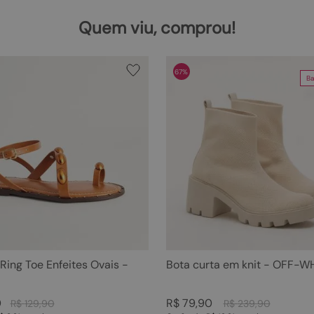
Quem viu, comprou!
67%
Ba
 Ring Toe Enfeites Ovais -
Bota curta em knit - OFF-W
0
R$
79
,
90
R$
129
,
90
R$
239
,
90