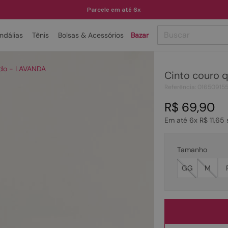
Parcele em até 6x
Buscar
ndálias
Tênis
Bolsas & Acessórios
Bazar
TERMOS MAIS BUSCADOS
ado - LAVANDA
Cinto couro 
1
º
papete
Referência
:
01650915
2
º
tenis
R$
69
,
90
3
º
bota
Em até
6
x
R$
11
,
65
4
º
sandalia
5
º
rasteira
Tamanho
6
º
tamanco
GG
M
7
º
bolsa
8
º
sapatilha
9
º
óculos