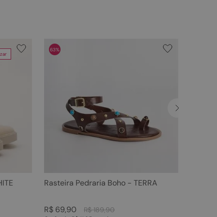
63%
zar
HITE
Rasteira Pedraria Boho - TERRA
R$
69
,
90
R$
189
,
90