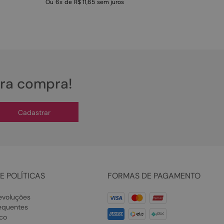
Ou
6
x
de
R$ 11,65
sem juros
ira compra!
Cadastrar
E POLÍTICAS
FORMAS DE PAGAMENTO
evoluções
equentes
co