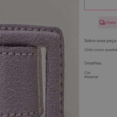
10
º
couro
Frete
Sobre essa peça
Cinto couro quadr
Detalhes
Cor
Material