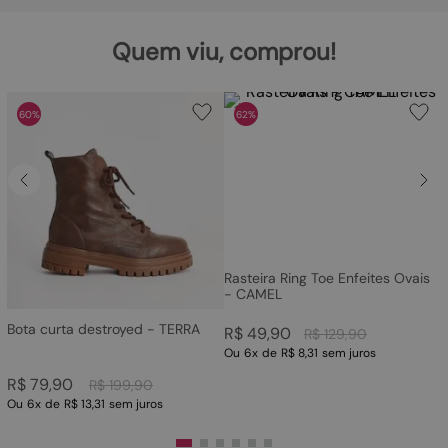
Quem viu, comprou!
60%
62%
Rasteira Ring Toe Enfeites Ovais
- CAMEL
Bota curta destroyed - TERRA
R$
49
,
90
R$
129
,
90
Ou
6
x
de
R$ 8,31
sem juros
R$
79
,
90
R$
199
,
90
Ou
6
x
de
R$ 13,31
sem juros