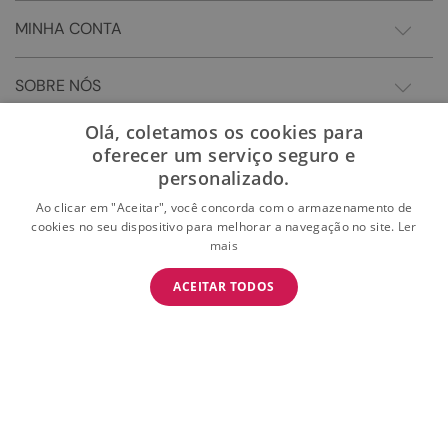
MINHA CONTA
SOBRE NÓS
Olá, coletamos os cookies para
oferecer um serviço seguro e
personalizado.
Ao clicar em "Aceitar", você concorda com o armazenamento de
cookies no seu dispositivo para melhorar a navegação no site.
Ler
mais
BAIXE O APP
ACEITAR TODOS
BAIXAR
E garanta 15% OFF na primeira compra
Somos Sonho LTDA - Estrada do Campo D'areia, 182 - Pechincha - Rio de Janeiro/RJ -
CEP: 22.743-310 CNPJ:28.445.729/0081-75 | © 2024 Todos dos direitos reservados