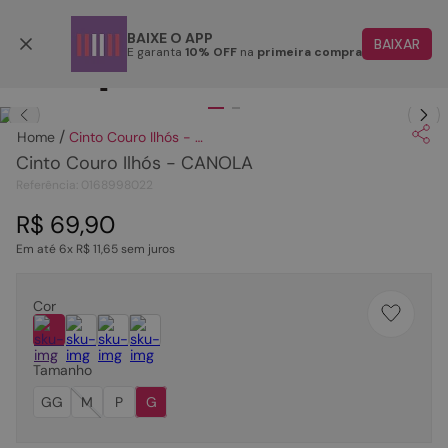
Parcele em até 6x
BAIXE O APP
BAIXAR
E garanta
10% OFF
na
primeira compra
TERMOS MAIS BUSCADOS
Clique
para dar zoom.
1
º
papete
Cinto Couro Ilhós - CANOLA
2
º
tenis
Cinto Couro Ilhós - CANOLA
3
º
bota
Referência
:
0168998022
4
º
rasteira
R$
69
,
90
Em até
6
x
R$
11
,
65
sem juros
5
º
sandalia
6
º
tamanco
Cor
7
º
bolsa
8
º
sapatilha
Tamanho
9
º
couro
GG
M
P
G
10
º
scarpin