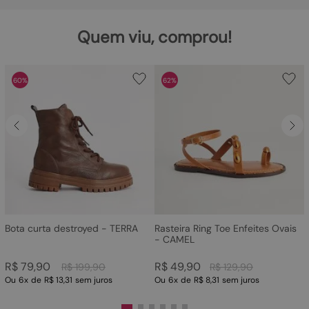
Quem viu, comprou!
60%
62%
Bota curta destroyed - TERRA
Rasteira Ring Toe Enfeites Ovais
- CAMEL
R$
79
,
90
R$
49
,
90
R$
199
,
90
R$
129
,
90
Ou
6
x
de
R$ 13,31
sem juros
Ou
6
x
de
R$ 8,31
sem juros