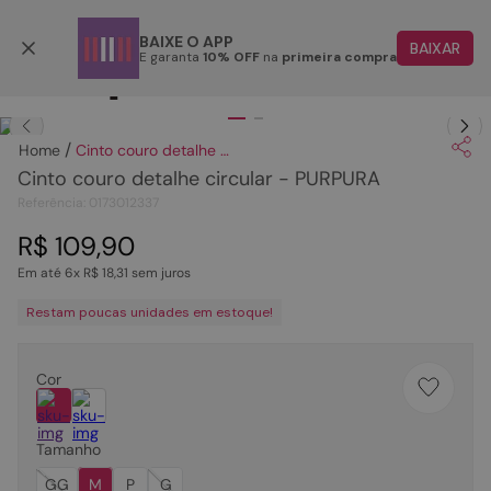
Parcele em até 6x
BAIXE O APP
BAIXAR
E garanta
10% OFF
na
primeira compra
TERMOS MAIS BUSCADOS
Clique
para dar zoom.
1
º
papete
Cinto couro detalhe circular - PURPURA
2
º
rasteira
Cinto couro detalhe circular - PURPURA
3
º
tenis
Referência
:
0173012337
4
º
bota
R$
109
,
90
Em até
6
x
R$
18
,
31
sem juros
5
º
sandalia
Restam poucas unidades em estoque!
6
º
tamanco
7
º
bolsa
Cor
8
º
sapatilha
9
º
couro
Tamanho
10
º
scarpin
GG
M
P
G