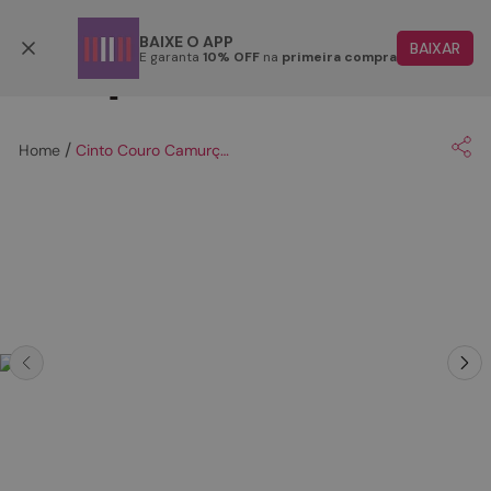
Retire em até 48 horas úteis
BAIXE O APP
BAIXAR
E garanta
10% OFF
na
primeira compra
TERMOS MAIS BUSCADOS
1
º
papete
Cinto Couro Camurça - OFF WHITE
2
º
rasteira
3
º
tenis
4
º
bota
5
º
sandalia
6
º
tamanco
7
º
bolsa
8
º
sapatilha
9
º
couro
10
º
scarpin