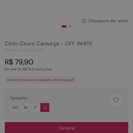
Clique
para dar zoom.
Cinto Couro Camurça - OFF WHITE
Referência
:
0168971388
R$
79
,
90
Em até
6
x
R$
13
,
31
sem juros
Restam poucas unidades em estoque!
Tamanho
GG
M
P
G
Comprar