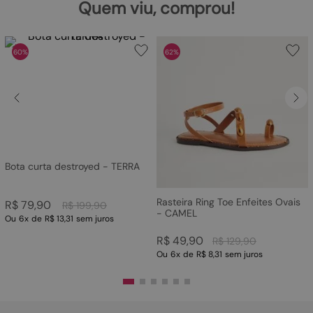
Quem viu, comprou!
60%
62%
Bota curta destroyed - TERRA
Rasteira Ring Toe Enfeites Ovais
R$
79
,
90
R$
199
,
90
- CAMEL
Ou
6
x
de
R$ 13,31
sem juros
R$
49
,
90
R$
129
,
90
Ou
6
x
de
R$ 8,31
sem juros