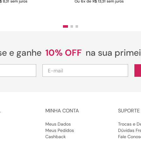
$ 8,31
sem juros
Ou
6
x
de
R$ 13,31
sem juros
se e ganhe
10% OFF
na sua prime
L
MINHA CONTA
SUPORTE 
Meus Dados
Trocas e D
Meus Pedidos
Dúvidas Fr
Cashback
Fale Conos