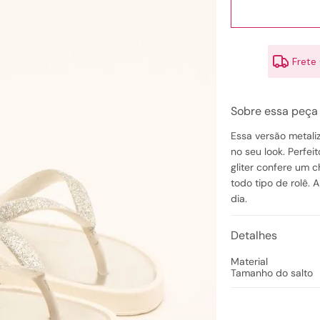
10
º
couro
Frete
Sobre essa peça
Essa versão metali
no seu look. Perfeit
gliter confere um 
todo tipo de rolê.
dia.
Detalhes
Material
Tamanho do salto