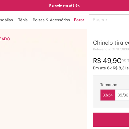
Parcele em até 6x
Buscar
ndálias
Tênis
Bolsas & Acessórios
Bazar
TERMOS MAIS BUSCADOS
ATEADO
Chinelo tira 
1
º
papete
Referência
:
017870831
2
º
bota
R$
49
,
90
R$
3
º
tenis
Em até
6
x
R$
8
,
31
s
4
º
rasteira
5
º
sandalia
Tamanho
6
º
tamanco
33/34
35/36
7
º
bolsa
8
º
sapatilha
9
º
óculos