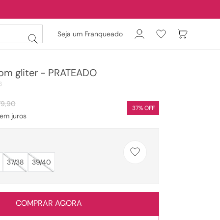
Seja um Franqueado
com gliter - PRATEADO
6
79
,
90
37
% OFF
em juros
37/38
39/40
COMPRAR AGORA