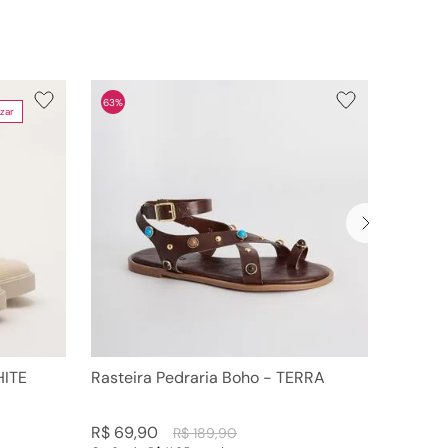
63%
zar
HITE
Rasteira Pedraria Boho - TERRA
R$
69
,
90
R$
189
,
90