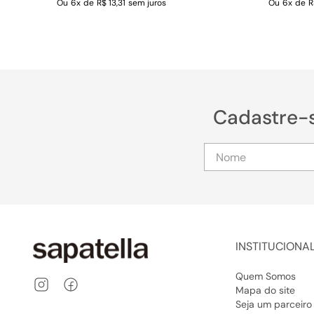
Ou
6
x
de
R$ 13,31
sem juros
Ou
6
x
de
R
Cadastre-
INSTITUCIONA
Quem Somos
Mapa do site
Seja um parceiro