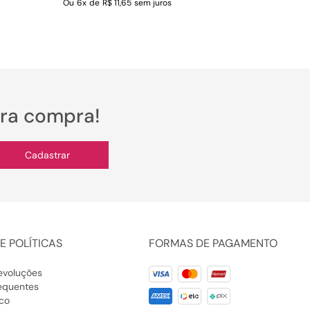
Ou
6
x
de
R$ 11,65
sem juros
ira compra!
Cadastrar
E POLÍTICAS
FORMAS DE PAGAMENTO
evoluções
equentes
co