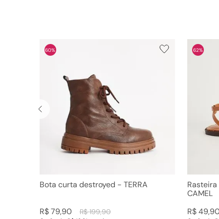
60%
62%
Bota curta destroyed - TERRA
Rasteira
CAMEL
R$
79
,
90
R$
49
,
9
R$
199
,
90