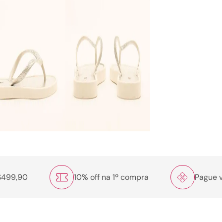
R$499,90
10% off na 1º compra
Pague v