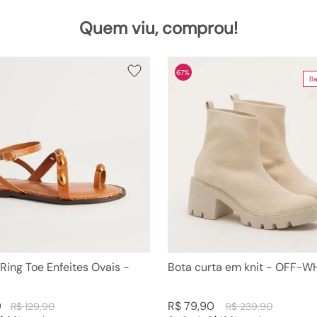
Quem viu, comprou!
67%
Ba
 Ring Toe Enfeites Ovais -
Bota curta em knit - OFF-W
0
R$
79
,
90
R$
129
,
90
R$
239
,
90