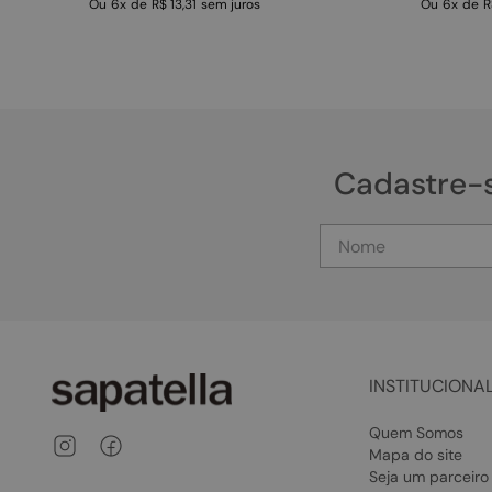
Ou
6
x
de
R$ 13,31
sem juros
Ou
6
x
de
R
Cadastre-
INSTITUCIONA
Quem Somos
Mapa do site
Seja um parceiro