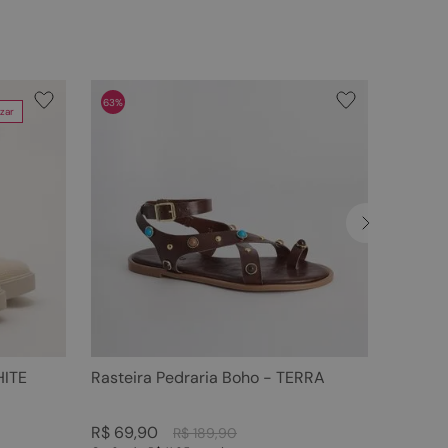
63%
zar
HITE
Rasteira Pedraria Boho - TERRA
R$
69
,
90
R$
189
,
90