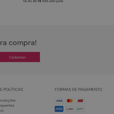
Ou
6
x
de
R$ 11,65
sem juros
ira compra!
Cadastrar
E POLÍTICAS
FORMAS DE PAGAMENTO
evoluções
equentes
co