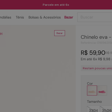
Parcele em até 6x
Buscar
ndálias
Tênis
Bolsas & Acessórios
Bazar
TERMOS MAIS BUSCADOS
SH
Bazar
Chinelo eva 
1
º
papete
Referência
:
018196315
2
º
tenis
R$
59
,
90
R$
1
3
º
bota
Em até
6
x
R$
9
,
98
4
º
rasteira
Restam poucas uni
5
º
sandalia
6
º
tamanco
Cor
7
º
bolsa
8
º
sapatilha
Tamanho
9
º
couro
33/34
35/36