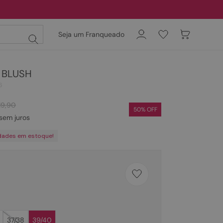
Seja um Franqueado
- BLUSH
6
19
,
90
50
% OFF
sem juros
dades em estoque!
37/38
39/40