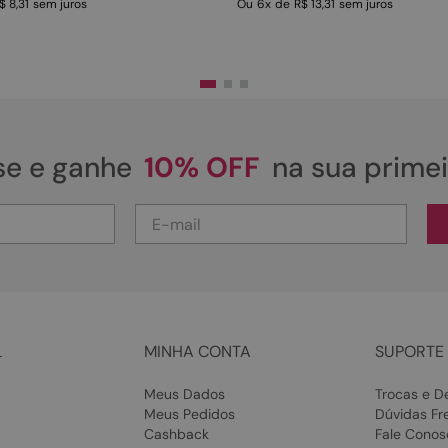
$ 8,31
sem juros
Ou
6
x
de
R$ 13,31
sem juros
se e ganhe
10% OFF
na sua prime
L
MINHA CONTA
SUPORTE 
Meus Dados
Trocas e D
Meus Pedidos
Dúvidas Fr
Cashback
Fale Conos