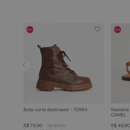
60%
62%
Bota curta destroyed - TERRA
Rasteira
CAMEL
R$
79
,
90
R$
49
,
9
R$
199
,
90