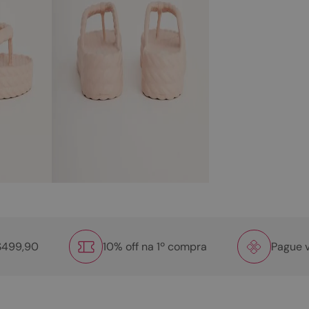
R$499,90
10% off na 1º compra
Pague v