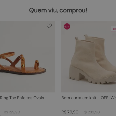
Quem viu, comprou!
67%
Ba
 Ring Toe Enfeites Ovais -
Bota curta em knit - OFF-W
0
R$
79
,
90
R$
129
,
90
R$
239
,
90