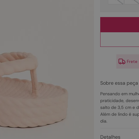
10
º
scarpin
Frete
Sobre essa peça
Pensando em mulhe
praticidade, desen
salto de 3,5 cm e 
Além de lindo é sup
dia.
Detalhes