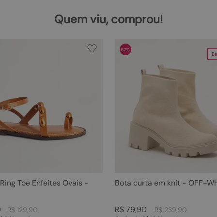
Quem viu, comprou!
67%
Ba
 Ring Toe Enfeites Ovais -
Bota curta em knit - OFF-W
0
R$
79
,
90
R$
129
,
90
R$
239
,
90