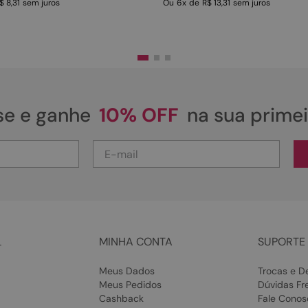
$ 8,31
sem juros
Ou
6
x
de
R$ 13,31
sem juros
se e ganhe
10% OFF
na sua prime
L
MINHA CONTA
SUPORTE 
Meus Dados
Trocas e D
Meus Pedidos
Dúvidas Fr
Cashback
Fale Conos