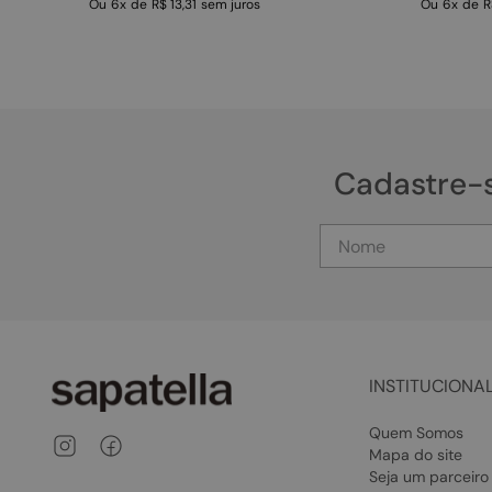
Ou
6
x
de
R$ 13,31
sem juros
Ou
6
x
de
R
Cadastre-
INSTITUCIONA
Quem Somos
Mapa do site
Seja um parceiro