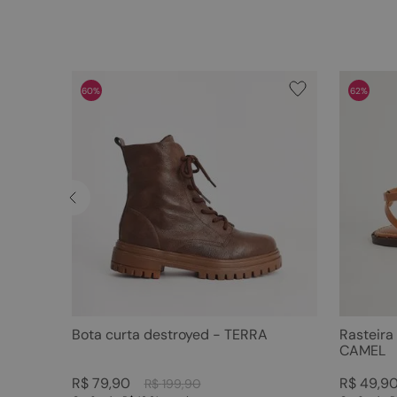
60%
62%
Bota curta destroyed - TERRA
Rasteira
CAMEL
R$
79
,
90
R$
49
,
9
R$
199
,
90