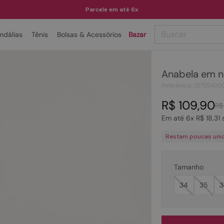
Parcele em até 6x
Buscar
ndálias
Tênis
Bolsas & Acessórios
Bazar
TERMOS MAIS BUSCADOS
Anabela em n
1
º
papete
Referência
:
01755400
2
º
rasteira
R$
109
,
90
R$
3
º
tenis
Em até
6
x
R$
18
,
31
s
4
º
bota
Restam poucas uni
5
º
sandalia
6
º
tamanco
Tamanho
7
º
bolsa
34
35
3
8
º
sapatilha
9
º
couro