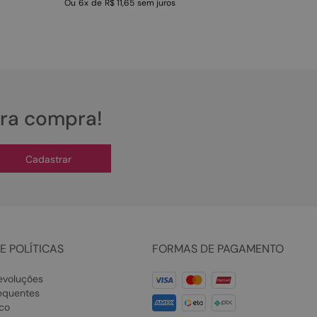
Ou
6
x
de
R$ 11,65
sem juros
ira compra!
Cadastrar
E POLÍTICAS
FORMAS DE PAGAMENTO
evoluções
equentes
co