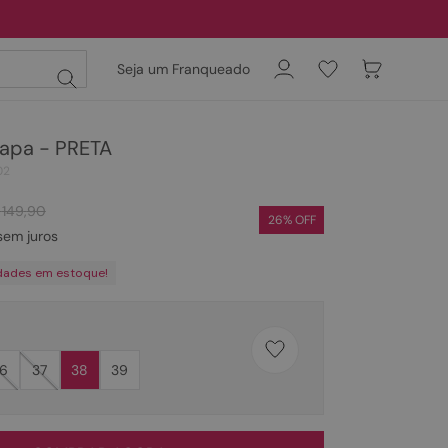
Seja um Franqueado
apa - PRETA
02
149
,
90
26
% OFF
em juros
dades em estoque!
6
37
38
39