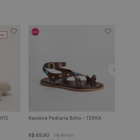
63%
zar
HITE
Rasteira Pedraria Boho - TERRA
R$
69
,
90
R$
189
,
90