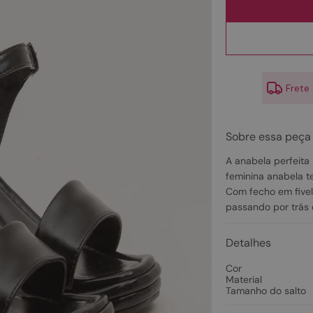
10
º
scarpin
Frete
Sobre essa peça
A anabela perfeita
feminina anabela t
Com fecho em fivela
passando por trás 
Detalhes
Cor
Material
Tamanho do salto