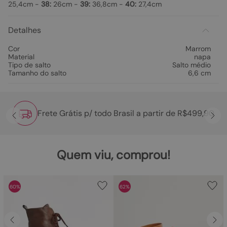
25,4cm -
38:
26cm -
39:
36,8cm -
40:
27,4cm
Detalhes
Cor
Marrom
Material
napa
Tipo de salto
Salto médio
Tamanho do salto
6,6 cm
Frete Grátis p/ todo Brasil a partir de R$499,90
Quem viu, comprou!
60%
62%