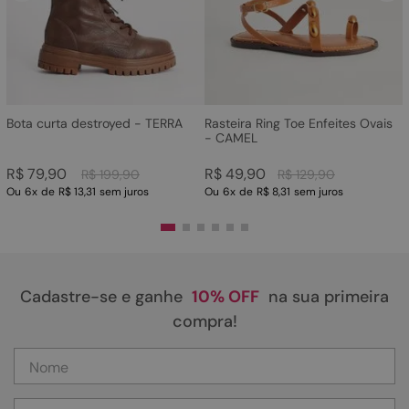
Bota curta destroyed - TERRA
Rasteira Ring Toe Enfeites Ovais
- CAMEL
R$
79
,
90
R$
49
,
90
R$
199
,
90
R$
129
,
90
Ou
6
x
de
R$ 13,31
sem juros
Ou
6
x
de
R$ 8,31
sem juros
Cadastre-se e ganhe
10% OFF
na sua primeira
compra!