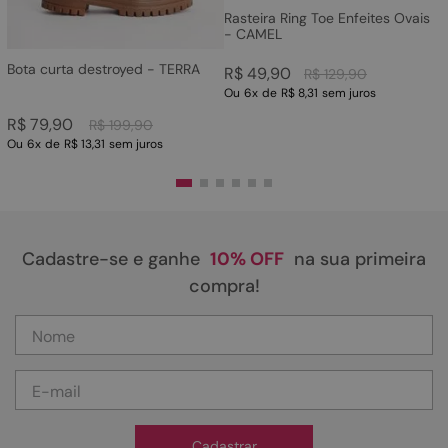
Rasteira Ring Toe Enfeites Ovais
- CAMEL
Bota curta destroyed - TERRA
R$
49
,
90
R$
129
,
90
Ou
6
x
de
R$ 8,31
sem juros
R$
79
,
90
R$
199
,
90
Ou
6
x
de
R$ 13,31
sem juros
Cadastre-se e ganhe
10% OFF
na sua primeira
compra!
Cadastrar