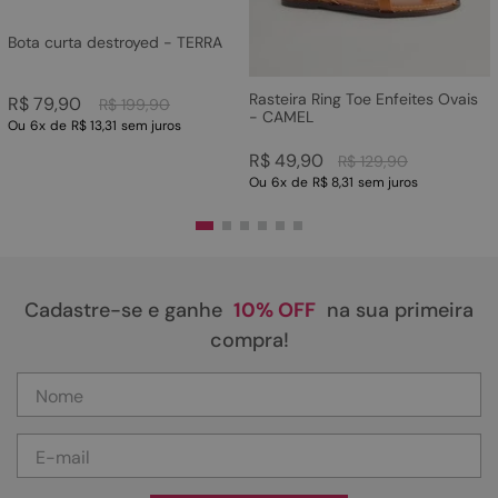
Bota curta destroyed - TERRA
Rasteira Ring Toe Enfeites Ovais
R$
79
,
90
R$
199
,
90
- CAMEL
Ou
6
x
de
R$ 13,31
sem juros
R$
49
,
90
R$
129
,
90
Ou
6
x
de
R$ 8,31
sem juros
Cadastre-se e ganhe
10% OFF
na sua primeira
compra!