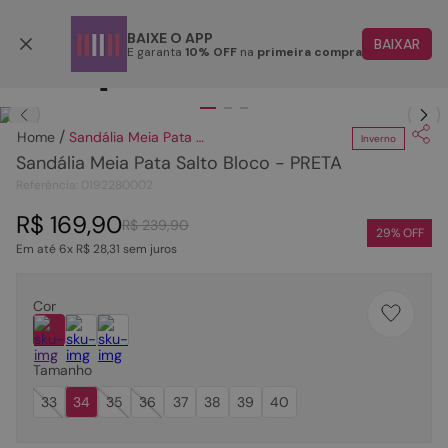
Parcele em até 6x
BAIXE O APP
BAIXAR
E garanta
10% OFF
na
primeira compra
TERMOS MAIS BUSCADOS
Clique
para dar zoom.
1
º
papete
Sandália Meia Pata Salto Bloco - PRETA
Inverno
2
º
rasteira
Sandália Meia Pata Salto Bloco - PRETA
3
º
tenis
Referência
:
0192280002
4
º
sandalia
R$
169
,
90
R$
239
,
90
29
% OFF
Em até
6
x
R$
28
,
31
sem juros
5
º
bota
6
º
tamanco
Cor
7
º
bolsa
8
º
sapatilha
Tamanho
9
º
couro
33
34
35
36
37
38
39
40
10
º
rasteirinhas