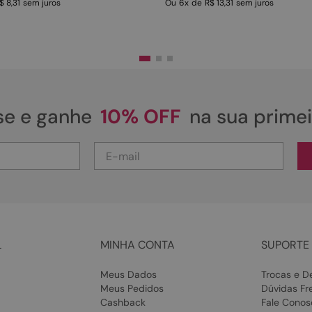
$ 8,31
sem juros
Ou
6
x
de
R$ 13,31
sem juros
se e ganhe
10% OFF
na sua prime
L
MINHA CONTA
SUPORTE 
Meus Dados
Trocas e D
Meus Pedidos
Dúvidas Fr
Cashback
Fale Conos