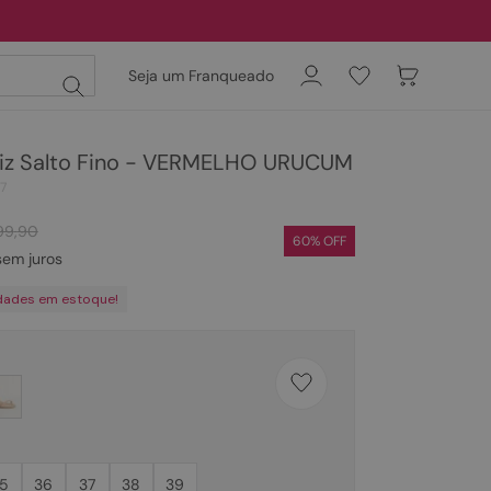
Seja um Franqueado
niz Salto Fino - VERMELHO URUCUM
7
99
,
90
60
% OFF
em juros
dades em estoque!
5
36
37
38
39