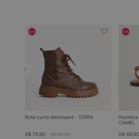
60%
62%
Bota curta destroyed - TERRA
Rasteira
CAMEL
R$
79
,
90
R$
49
,
9
R$
199
,
90