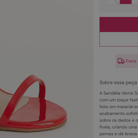
10
º
couro
Frete
Sobre essa peça
A Sandália Verniz S
com um toque fashi
feito em material e
acabamento sofisti
sobre os dedos e o
fivela, criando um
pernas e dá leveza