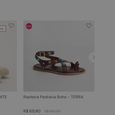
63%
zar
HITE
Rasteira Pedraria Boho - TERRA
R$
69
,
90
R$
189
,
90