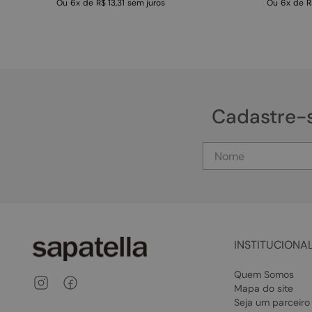
Ou
6
x
de
R$ 13,31
sem juros
Ou
6
x
de
R
Cadastre-
INSTITUCIONA
Quem Somos
Mapa do site
Seja um parceiro