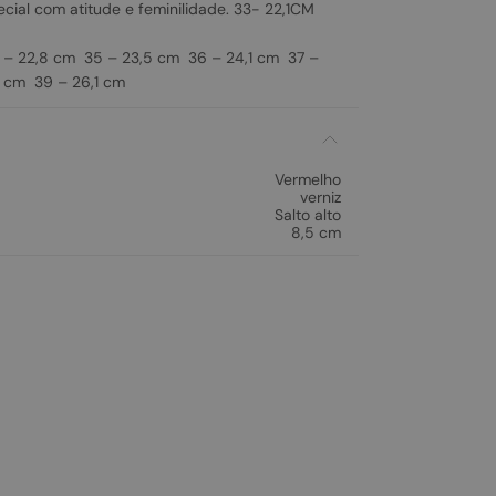
ecial com atitude e feminilidade. 33- 22,1CM
– 22,8 cm 35 – 23,5 cm 36 – 24,1 cm 37 –
 cm 39 – 26,1 cm
Vermelho
verniz
Salto alto
8,5 cm