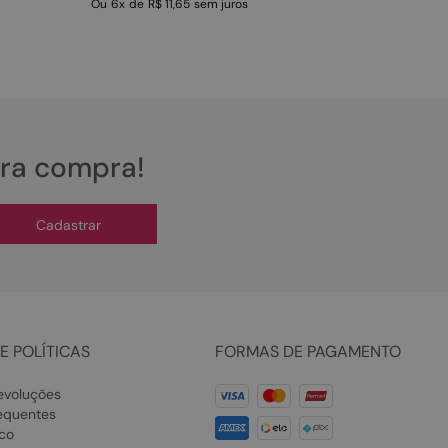
Ou
6
x
de
R$ 11,65
sem juros
ira compra!
Cadastrar
E POLÍTICAS
FORMAS DE PAGAMENTO
evoluções
equentes
co