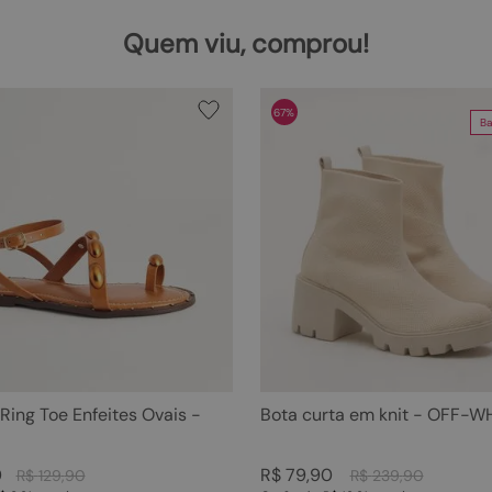
Quem viu, comprou!
67%
Ba
 Ring Toe Enfeites Ovais -
Bota curta em knit - OFF-W
0
R$
79
,
90
R$
129
,
90
R$
239
,
90