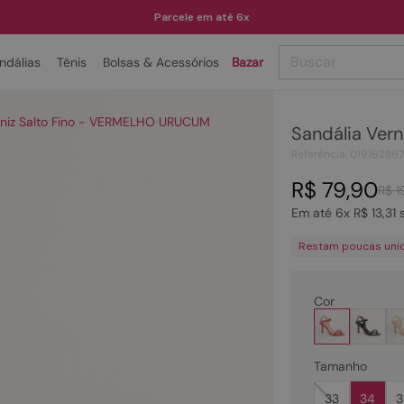
Parcele em até 6x
Buscar
ndálias
Tênis
Bolsas & Acessórios
Bazar
TERMOS MAIS BUSCADOS
rniz Salto Fino - VERMELHO URUCUM
Sandália Ver
1
º
papete
Referência
:
019162867
2
º
bota
R$
79
,
90
R$
1
3
º
tenis
Em até
6
x
R$
13
,
31
s
4
º
rasteira
Restam poucas uni
5
º
sandalia
6
º
tamanco
Cor
7
º
bolsa
8
º
sapatilha
Tamanho
9
º
óculos
33
34
3