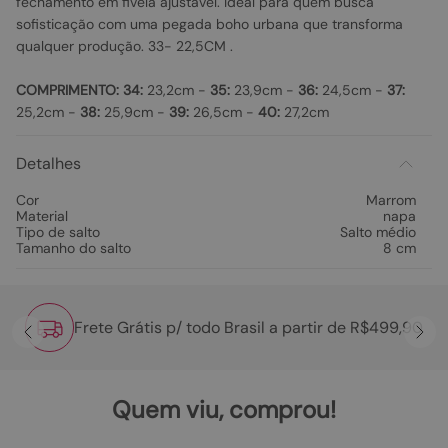
fechamento em fivela ajustável. Ideal para quem busca
sofisticação com uma pegada boho urbana que transforma
qualquer produção. 33- 22,5CM .
COMPRIMENTO:
34:
23,2cm -
35:
23,9cm -
36:
24,5cm -
37:
25,2cm -
38:
25,9cm -
39:
26,5cm -
40:
27,2cm
Detalhes
Cor
Marrom
Material
napa
Tipo de salto
Salto médio
Tamanho do salto
8 cm
Frete Grátis p/ todo Brasil a partir de R$499,90
Quem viu, comprou!