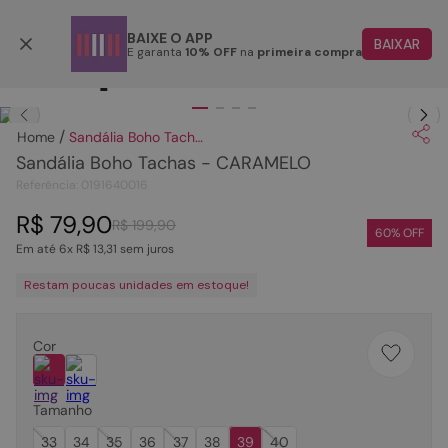
Parcele em até 6x
BAIXE O APP
BAIXAR
E garanta
10% OFF
na
primeira compra
TERMOS MAIS BUSCADOS
Clique
para dar zoom.
1
º
papete
Sandália Boho Tachas - CARAMELO
2
º
tenis
Sandália Boho Tachas - CARAMELO
3
º
rasteira
Referência
:
0191640016
4
º
sandalia
R$
79
,
90
R$
199
,
90
60
% OFF
Em até
6
x
R$
13
,
31
sem juros
5
º
bota
Restam poucas unidades em estoque!
6
º
tamanco
7
º
bolsa
Cor
8
º
sapatilha
9
º
couro
Tamanho
10
º
rasteirinhas
33
34
35
36
37
38
39
40