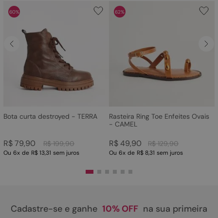
60%
62%
Bota curta destroyed - TERRA
Rasteira Ring Toe Enfeites Ovais
- CAMEL
R$
79
,
90
R$
49
,
90
R$
199
,
90
R$
129
,
90
Ou
6
x
de
R$ 13,31
sem juros
Ou
6
x
de
R$ 8,31
sem juros
Cadastre-se e ganhe
10% OFF
na sua primeira