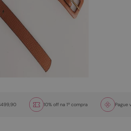
R$499,90
10% off na 1º compra
Pague v