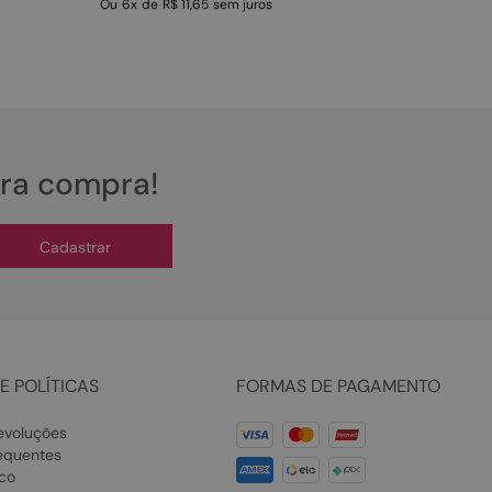
Ou
6
x
de
R$ 11,65
sem juros
ira compra!
Cadastrar
E POLÍTICAS
FORMAS DE PAGAMENTO
evoluções
equentes
co