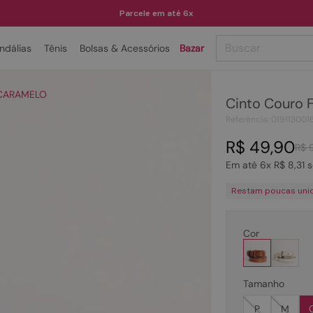
Parcele em até 6x
Buscar
ndálias
Tênis
Bolsas & Acessórios
Bazar
TERMOS MAIS BUSCADOS
- CARAMELO
Cinto Couro
1
º
papete
Referência
:
019113001
2
º
bota
R$
49
,
90
R$
3
º
tenis
Em até
6
x
R$
8
,
31
s
4
º
rasteira
Restam poucas uni
5
º
sandalia
6
º
tamanco
Cor
7
º
bolsa
8
º
sapatilha
Tamanho
9
º
óculos
P
M