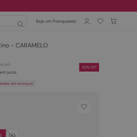
Seja um Franqueado
 Fino - CARAMELO
6
99
,
90
50
% OFF
em juros
dades em estoque!
G
GG