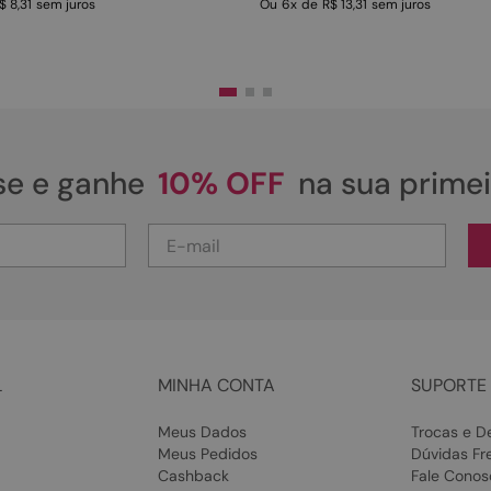
$ 8,31
sem juros
Ou
6
x
de
R$ 13,31
sem juros
se e ganhe
10% OFF
na sua prime
L
MINHA CONTA
SUPORTE 
Meus Dados
Trocas e D
Meus Pedidos
Dúvidas Fr
Cashback
Fale Conos