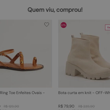
Quem viu, comprou!
67%
Ba
 Ring Toe Enfeites Ovais -
Bota curta em knit - OFF-W
0
R$
79
,
90
R$
129
,
90
R$
239
,
90