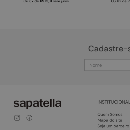
Ou
6
x
de
R$ 13,31
sem juros
Ou
6
x
de
R
Cadastre-
INSTITUCIONA
Quem Somos
Mapa do site
Seja um parceiro