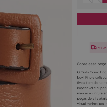
10
º
couro
Frete
Sobre essa peça
O Cinto Couro Fino
look! Fino e sofisti
fivela forrada no 
impecável e super e
marcar a cintura e
peças de alfaiatar
visual minimalista