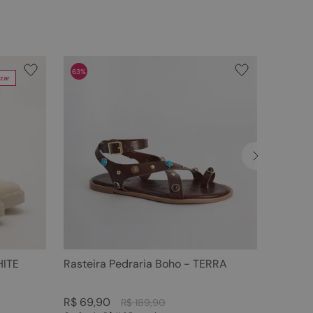
63%
zar
HITE
Rasteira Pedraria Boho - TERRA
R$
69
,
90
R$
189
,
90