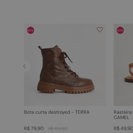
60%
62%
Bota curta destroyed - TERRA
Rasteira
CAMEL
R$
79
,
90
R$
49
,
9
R$
199
,
90