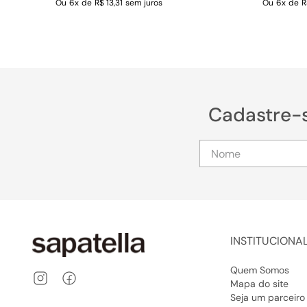
Ou
6
x
de
R$ 13,31
sem juros
Ou
6
x
de
R
Cadastre-
INSTITUCIONA
Quem Somos
Mapa do site
Seja um parceiro