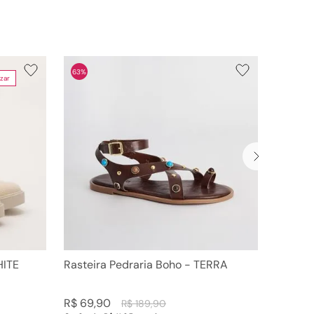
63%
zar
HITE
Rasteira Pedraria Boho - TERRA
R$
69
,
90
R$
189
,
90