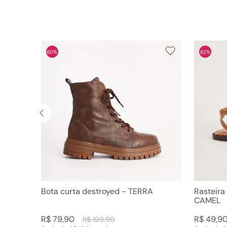
60%
62%
Bota curta destroyed - TERRA
Rasteira
CAMEL
R$
79
,
90
R$
49
,
9
R$
199
,
90