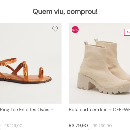
Quem viu, comprou!
67%
Ba
 Ring Toe Enfeites Ovais -
Bota curta em knit - OFF-W
0
R$
79
,
90
R$
129
,
90
R$
239
,
90