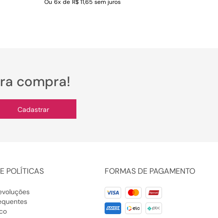
Ou
6
x
de
R$ 11,65
sem juros
ira compra!
Cadastrar
E POLÍTICAS
FORMAS DE PAGAMENTO
evoluções
equentes
co