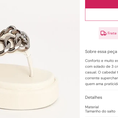
10
º
scarpin
Frete
Sobre essa peça
Conforto e muito e
com solado de 3 cm
casual. O cabedal t
corrente superchar
quem ama praticida
Detalhes
Material
Tamanho do salto