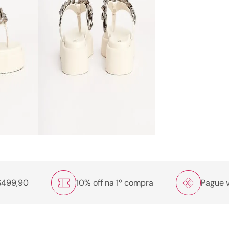
R$499,90
10% off na 1º compra
Pague v