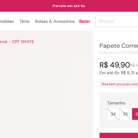
Parcele em até 6x
Buscar
ndálias
Tênis
Bolsas & Acessórios
Bazar
TERMOS MAIS BUSCADOS
rend - OFF WHITE
Papete Corre
1
º
papete
Referência
:
01877284
2
º
tenis
R$
49
,
90
R$
3
º
bota
Em até
6
x
R$
8
,
31
s
4
º
rasteira
Restam poucas uni
5
º
sandalia
6
º
tamanco
Tamanho
7
º
bolsa
34
35
3
8
º
sapatilha
9
º
couro