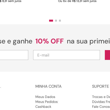
$ 8,31
sem juros
Ou
6
x
de
R$ 13,31
sem juros
se e ganhe
10% OFF
na sua prime
L
MINHA CONTA
SUPORTE 
Meus Dados
Trocas e D
Meus Pedidos
Dúvidas Fr
Cashback
Fale Conos