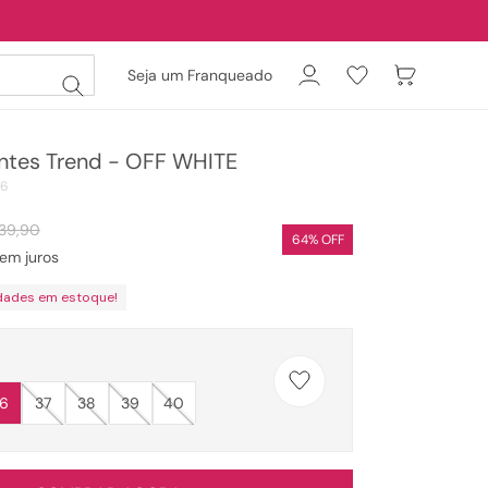
Seja um Franqueado
ntes Trend - OFF WHITE
06
139
,
90
64
% OFF
em juros
dades em estoque!
6
37
38
39
40