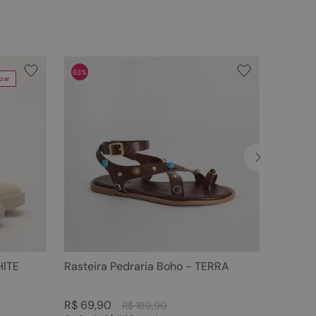
63%
zar
HITE
Rasteira Pedraria Boho - TERRA
R$
69
,
90
R$
189
,
90