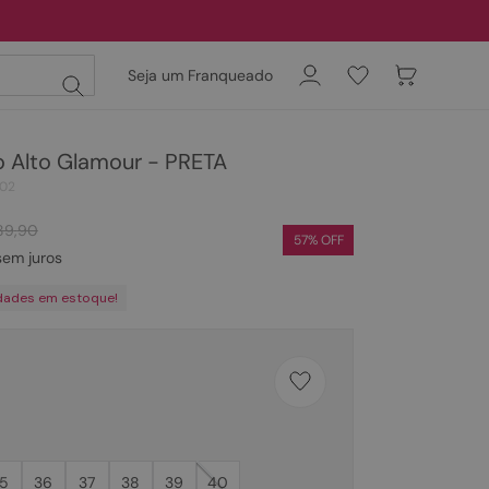
Seja um Franqueado
o Alto Glamour - PRETA
02
89
,
90
57
% OFF
em juros
dades em estoque!
5
36
37
38
39
40