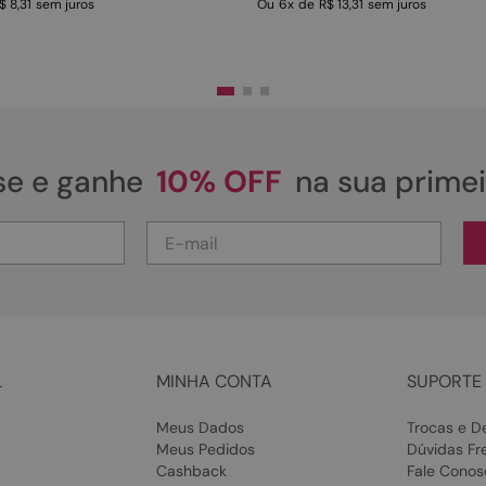
$ 8,31
sem juros
Ou
6
x
de
R$ 13,31
sem juros
se e ganhe
10% OFF
na sua prime
L
MINHA CONTA
SUPORTE 
Meus Dados
Trocas e D
Meus Pedidos
Dúvidas Fr
Cashback
Fale Conos