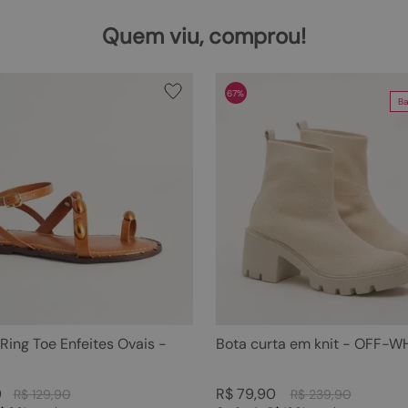
Quem viu, comprou!
67%
Ba
 Ring Toe Enfeites Ovais -
Bota curta em knit - OFF-W
0
R$
79
,
90
R$
129
,
90
R$
239
,
90