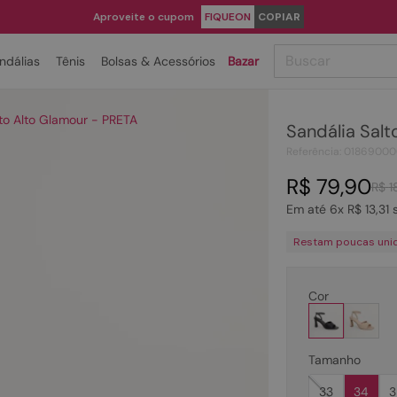
Aproveite o cupom
FIQUEON
COPIAR
Buscar
ndálias
Tênis
Bolsas & Acessórios
Bazar
TERMOS MAIS BUSCADOS
lto Alto Glamour - PRETA
Sandália Salt
1
º
papete
Referência
:
01869000
2
º
rasteira
R$
79
,
90
R$
1
3
º
tenis
Em até
6
x
R$
13
,
31
s
4
º
sandalia
Restam poucas uni
5
º
bota
6
º
tamanco
Cor
7
º
bolsa
8
º
sapatilha
Tamanho
9
º
couro
33
34
3