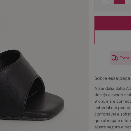
10
º
rasteirinhas
Frete
Sobre essa peça
A Sandália Salto A
deseja elevar o es
9 cm, ela é confec
cabedal um pouco m
confortável e sofis
que abraçam o torn
ajuste seguro e per