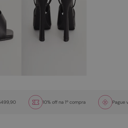
R$499,90
10% off na 1º compra
Pague v