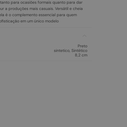
l tanto para ocasiões formais quanto para dar
r a produções mais casuais. Versátil e cheia
ela é o complemento essencial para quem
ofisticação em um único modelo
Preto
sintetico
,
Sintético
8,2 cm