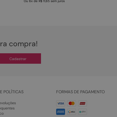
Ou
6
x
de
R$ 11,65
sem juros
ira compra!
Cadastrar
E POLÍTICAS
FORMAS DE PAGAMENTO
evoluções
equentes
co