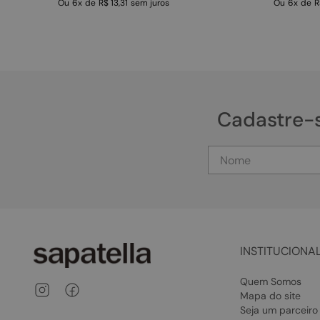
Ou
6
x
de
R$ 13,31
sem juros
Ou
6
x
de
R
Cadastre-
INSTITUCIONA
Quem Somos
Mapa do site
Seja um parceiro