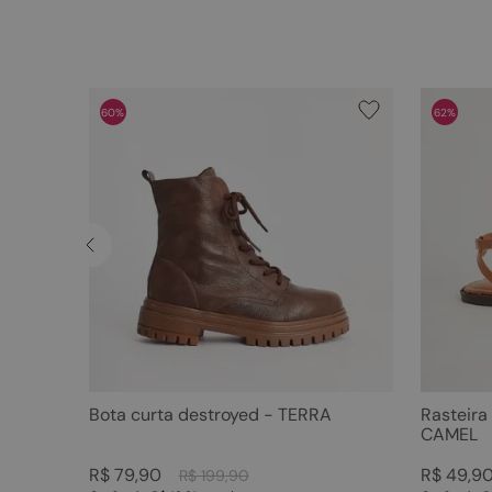
60%
62%
Bota curta destroyed - TERRA
Rasteira
CAMEL
R$
79
,
90
R$
49
,
9
R$
199
,
90