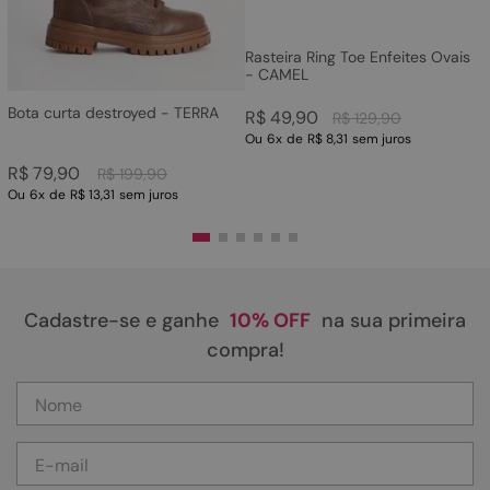
Rasteira Ring Toe Enfeites Ovais
- CAMEL
Bota curta destroyed - TERRA
R$
49
,
90
R$
129
,
90
Ou
6
x
de
R$ 8,31
sem juros
R$
79
,
90
R$
199
,
90
Ou
6
x
de
R$ 13,31
sem juros
Cadastre-se e ganhe
10% OFF
na sua primeira
compra!