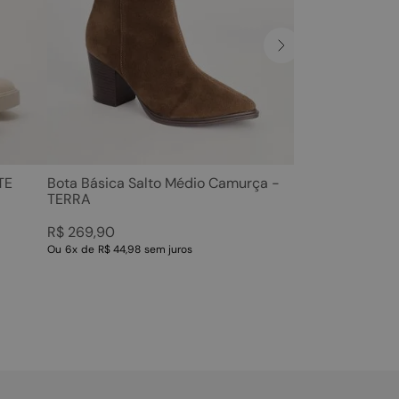
TE
Bota Básica Salto Médio Camurça -
TERRA
R$
269
,
90
Ou
6
x
de
R$ 44,98
sem juros