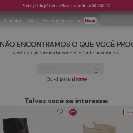
Frete grátis p/ todo o Brasil a partir de R$ 499,90
Buscar
Sandálias
Tênis
Bolsas & Acessórios
Bazar
TERMOS MAIS BUSCADOS
 NÃO ENCONTRAMOS O QUE VOCÊ PRO
1
º
papete
Verifique os termos buscados e tente novamente.
2
º
tenis
Buscar
3
º
bota
4
º
rasteira
Ou vá para a
Home
TERMOS MAIS BUSCADOS
5
º
sandalia
1
º
papete
6
º
tamanco
Talvez você se interesse:
2
º
tenis
7
º
bolsa
Baza
67%
3
º
bota
8
º
sapatilha
4
º
rasteira
9
º
couro