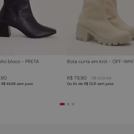
5
º
sandalia
10
º
scarpin
6
º
tamanco
7
º
bolsa
8
º
sapatilha
9
º
couro
10
º
scarpin
alto bloco - PRETA
Bota curta em knit - OFF-WHI
,
90
R$
79
,
90
R$
239
,
90
e
R$ 44,98
sem juros
Ou
6
x
de
R$ 13,31
sem juros