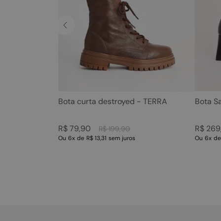
Bota curta destroyed - TERRA
Bota S
R$
79
,
90
R$
269
R$
199
,
90
Ou
6
x
de
R$ 13,31
sem juros
Ou
6
x
d