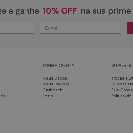
se e ganhe
10% OFF
na sua prime
L
MINHA CONTA
SUPORTE 
Meus Dados
Trocas e D
Meus Pedidos
Dúvidas Fr
Cashback
Fale Conos
ado
Login
Política de
o