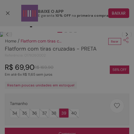
Parcele em até 6x
BAIXE O APP
BAIXAR
E garanta
10% OFF
na
primeira compra
TERMOS MAIS BUSCADOS
Clique
para dar zoom.
1
º
papete
Flatform com tiras cruzadas - PRETA
Bazar
2
º
tenis
Flatform com tiras cruzadas - PRETA
3
º
bota
Referência
:
0179260002
4
º
sandalia
R$
69
,
90
R$
169
,
90
58
% OFF
Em até
6
x
R$
11
,
65
sem juros
5
º
rasteira
Restam poucas unidades em estoque!
6
º
tamanco
7
º
bolsa
Tamanho
8
º
sapatilha
34
35
36
37
38
39
40
9
º
óculos
10
º
couro
Comprar