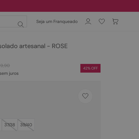
Seja um Franqueado
solado artesanal - ROSE
69
,
90
42
% OFF
sem juros
37/38
39/40