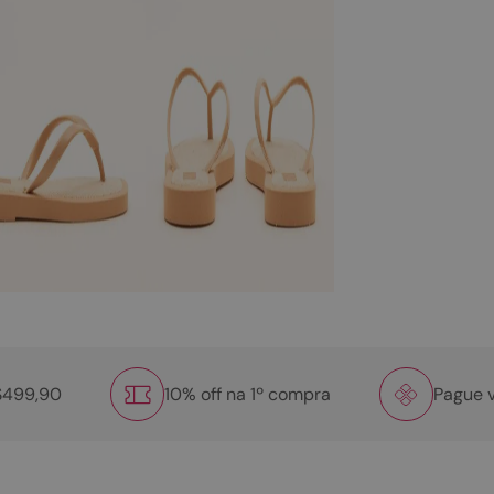
R$499,90
10% off na 1º compra
Pague v