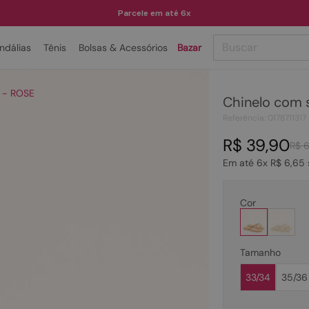
Parcele em até 6x
Buscar
ndálias
Tênis
Bolsas & Acessórios
Bazar
TERMOS MAIS BUSCADOS
l - ROSE
Chinelo com 
1
º
papete
Referência
:
0178711317
2
º
tenis
R$
39
,
90
R$
3
º
bota
Em até
6
x
R$
6
,
65
4
º
sandalia
5
º
rasteira
Cor
6
º
tamanco
7
º
bolsa
Tamanho
8
º
sapatilha
33/34
35/36
9
º
óculos