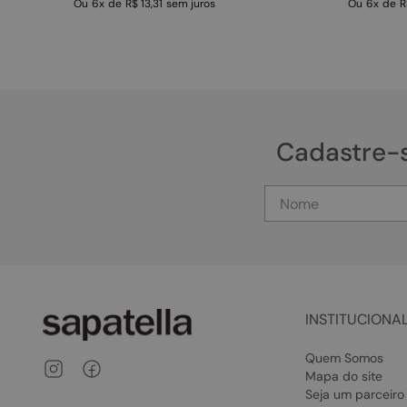
Ou
6
x
de
R$ 13,31
sem juros
Ou
6
x
de
R
Cadastre-
INSTITUCIONA
Quem Somos
Mapa do site
Seja um parceiro