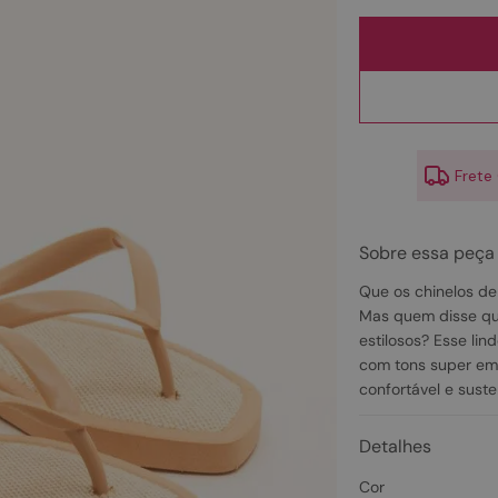
10
º
couro
Frete
Sobre essa peça
Que os chinelos de
Mas quem disse qu
estilosos? Esse li
com tons super em a
confortável e suste
Detalhes
Cor