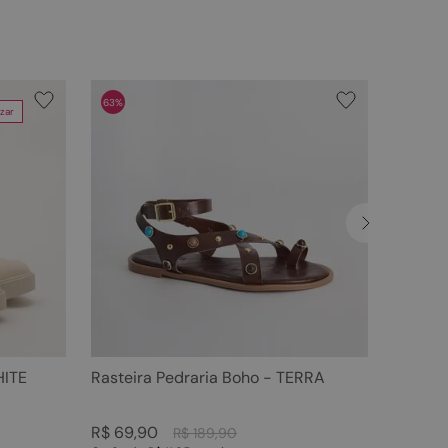
63%
zar
HITE
Rasteira Pedraria Boho - TERRA
R$
69
,
90
R$
189
,
90