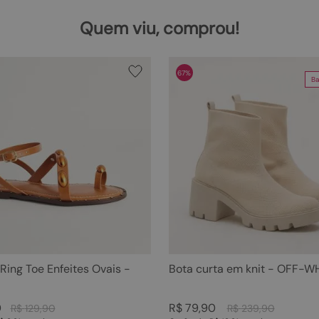
Quem viu, comprou!
67%
Ba
 Ring Toe Enfeites Ovais -
Bota curta em knit - OFF-W
0
R$
79
,
90
R$
129
,
90
R$
239
,
90