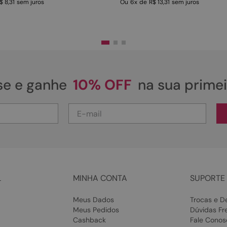
$ 8,31
sem juros
Ou
6
x
de
R$ 13,31
sem juros
se e ganhe
10% OFF
na sua prime
L
MINHA CONTA
SUPORTE 
Meus Dados
Trocas e D
Meus Pedidos
Dúvidas Fr
Cashback
Fale Conos