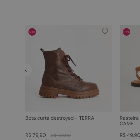
60%
62%
Bota curta destroyed - TERRA
Rasteira
CAMEL
R$
79
,
90
R$
49
,
9
R$
199
,
90