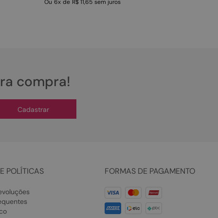
Ou
6
x
de
R$ 11,65
sem juros
ira compra!
Cadastrar
E POLÍTICAS
FORMAS DE PAGAMENTO
evoluções
equentes
co