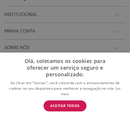
INSTITUCIONAL
MINHA CONTA
SOBRE NÓS
Olá, coletamos os cookies para
oferecer um serviço seguro e
personalizado.
Ao clicar em "Aceitar", você concorda com o armazenamento de
cookies no seu dispositivo para melhorar a navegação no site.
Ler
mais
BAIXE O APP
ACEITAR TODOS
BAIXAR
E garanta 15% OFF na primeira compra
Somos Sonho LTDA - Estrada do Campo D'areia, 182 - Pechincha - Rio de Janeiro/RJ -