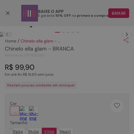
Parcele em até 6x
BAIXE O APP
BAIXAR
E garanta
10% OFF
na
primeira compra
TERMOS MAIS BUSCADOS
Clique
para dar zoom.
1
º
papete
Chinelo ella glam - BRANCA
2
º
tenis
Chinelo ella glam - BRANCA
3
º
bota
Referência
:
0177930010
4
º
sandalia
R$
99
,
90
Em até
6
x
R$
16
,
65
sem juros
5
º
rasteira
Restam poucas unidades em estoque!
6
º
tamanco
7
º
bolsa
Cor
8
º
sapatilha
9
º
óculos
Tamanho
10
º
couro
33/34
35/36
37/38
39/40