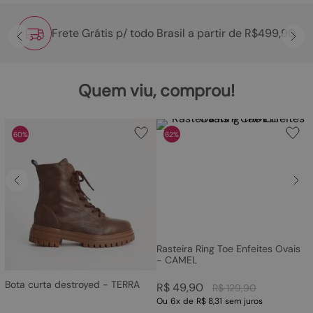
Frete Grátis p/ todo Brasil a partir de R$499,90
Quem viu, comprou!
60%
62%
Rasteira Ring Toe Enfeites Ovais
- CAMEL
Bota curta destroyed - TERRA
R$
49
,
90
R$
129
,
90
Ou
6
x
de
R$ 8,31
sem juros